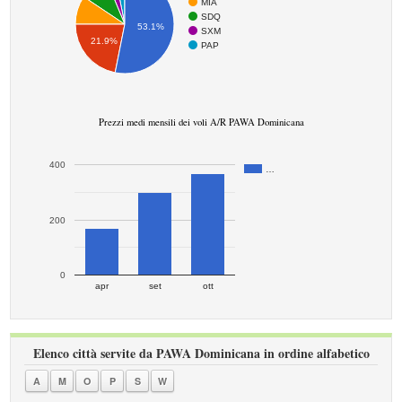
MIA
SDQ
53.1%
SXM
21.9%
PAP
Prezzi medi mensili dei voli A/R PAWA Dominicana
400
…
200
0
apr
set
ott
Elenco città servite da PAWA Dominicana in ordine alfabetico
A
M
O
P
S
W