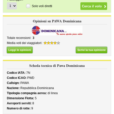
Solo voli diretti
Opinioni su PAWA Dominicana
Totale recensioni:
3
Media voti dei viaggiatori:
Leggi le opinioni
Scrivi la tua opinione
Scheda tecnica di Pawa Dominicana
Codice IATA:
7N
Codice ICAO:
PWD
Callsign:
PAWA
Nazione:
Repubblica Dominicana
Tipologia compagnia aerea:
di linea
Dimensione Flotta:
5
Aeroporti serviti:
8
Numero di rotte:
9