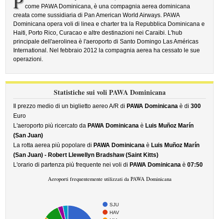
P
come PAWA Dominicana, è una compagnia aerea dominicana
creata come sussidiaria di Pan American World Airways. PAWA
Dominicana opera voli di linea e charter tra la Repubblica Dominicana e
Haiti, Porto Rico, Curacao e altre destinazioni nei Caraibi. L'hub
principale dell'aerolinea è l'aeroporto di Santo Domingo Las Américas
International. Nel febbraio 2012 la compagnia aerea ha cessato le sue
operazioni.
Statistiche sui voli PAWA Dominicana
Il prezzo medio di un biglietto aereo A/R di
PAWA Dominicana
è di
300
Euro
L'aeroporto più ricercato da
PAWA Dominicana
è
Luis Muñoz Marín
(San Juan)
La rotta aerea più popolare di
PAWA Dominicana
è
Luis Muñoz Marín
(San Juan) - Robert Llewellyn Bradshaw (Saint Kitts)
L'orario di partenza più frequente nei voli di
PAWA Dominicana
è
07:50
Aeroporti frequentemente utilizzati da PAWA Dominicana
SJU
HAV