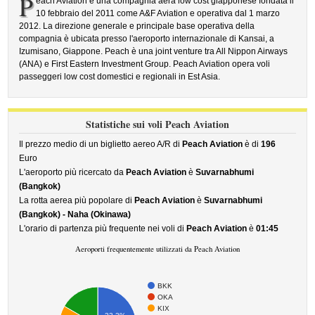
P
each Aviation è una compagnia aera low cost giapponese fondata il
10 febbraio del 2011 come A&F Aviation e operativa dal 1 marzo
2012. La direzione generale e principale base operativa della
compagnia è ubicata presso l'aeroporto internazionale di Kansai, a
Izumisano, Giappone. Peach è una joint venture tra All Nippon Airways
(ANA) e First Eastern Investment Group. Peach Aviation opera voli
passeggeri low cost domestici e regionali in Est Asia.
Statistiche sui voli Peach Aviation
Il prezzo medio di un biglietto aereo A/R di
Peach Aviation
è di
196
Euro
L'aeroporto più ricercato da
Peach Aviation
è
Suvarnabhumi
(Bangkok)
La rotta aerea più popolare di
Peach Aviation
è
Suvarnabhumi
(Bangkok) - Naha (Okinawa)
L'orario di partenza più frequente nei voli di
Peach Aviation
è
01:45
Aeroporti frequentemente utilizzati da Peach Aviation
BKK
OKA
KIX