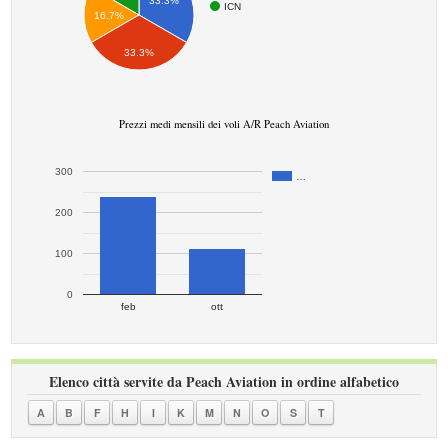
33.3%
ICN
16.7%
33.3%
Prezzi medi mensili dei voli A/R Peach Aviation
300
…
200
100
0
feb
ott
Elenco città servite da Peach Aviation in ordine alfabetico
A
B
F
H
I
K
M
N
O
S
T