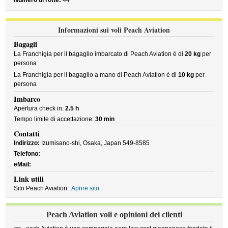
Numero di rotte:
44
Informazioni sui voli Peach Aviation
Bagagli
La Franchigia per il bagaglio imbarcato di Peach Aviation è di
20 kg
per
persona
La Franchigia per il bagaglio a mano di Peach Aviation è di
10 kg
per
persona
Imbarco
Apertura check in:
2.5 h
Tempo limite di accettazione:
30 min
Contatti
Indirizzo:
Izumisano-shi, Osaka, Japan 549-8585
Telefono:
eMail:
Link utili
Sito Peach Aviation:
Aprire sito
Peach Aviation voli e opinioni dei clienti