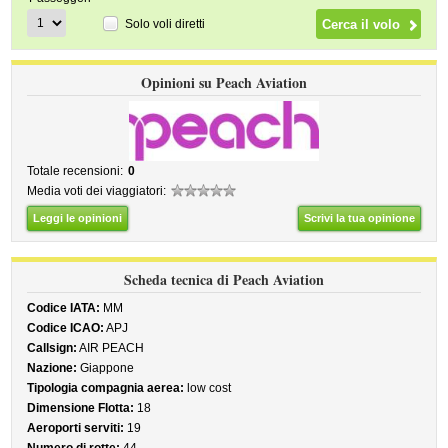
Solo voli diretti
Opinioni su Peach Aviation
Totale recensioni:
0
Media voti dei viaggiatori:
Leggi le opinioni
Scrivi la tua opinione
Scheda tecnica di Peach Aviation
Codice IATA:
MM
Codice ICAO:
APJ
Callsign:
AIR PEACH
Nazione:
Giappone
Tipologia compagnia aerea:
low cost
Dimensione Flotta:
18
Aeroporti serviti:
19