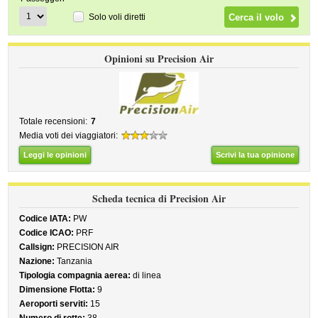
Solo voli diretti
Opinioni su Precision Air
Totale recensioni:
7
Media voti dei viaggiatori:
Leggi le opinioni
Scrivi la tua opinione
Scheda tecnica di Precision Air
Codice IATA:
PW
Codice ICAO:
PRF
Callsign:
PRECISION AIR
Nazione:
Tanzania
Tipologia compagnia aerea:
di linea
Dimensione Flotta:
9
Aeroporti serviti:
15