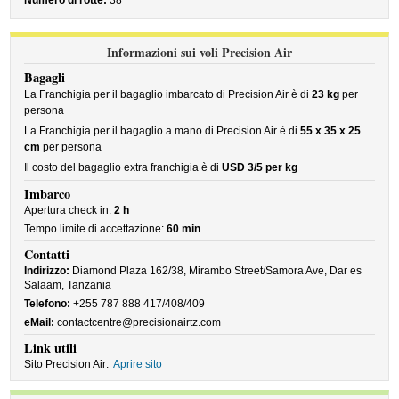
Numero di rotte:
38
Informazioni sui voli Precision Air
Bagagli
La Franchigia per il bagaglio imbarcato di Precision Air è di
23 kg
per
persona
La Franchigia per il bagaglio a mano di Precision Air è di
55 x 35 x 25
cm
per persona
Il costo del bagaglio extra franchigia è di
USD 3/5 per kg
Imbarco
Apertura check in:
2 h
Tempo limite di accettazione:
60 min
Contatti
Indirizzo:
Diamond Plaza 162/38, Mirambo Street/Samora Ave, Dar es
Salaam, Tanzania
Telefono:
+255 787 888 417/408/409
eMail:
contactcentre@precisionairtz.com
Link utili
Sito Precision Air:
Aprire sito