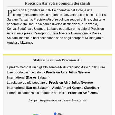
Precision Air voli e opinioni dei clienti
P
recision Air, fondata nel 1991 e operativa dal 1994, è una
compagnia aerea privata regionale Tanzaniana con base a Dar Es
Salaam, Tanzania. Precision Air offre voli passeggeri di linea, charter e
panoramici tra Dar Es Salaam e diverse destinazioni in Tanzania,
Kenya, Sudafrica e Uganda. La base operativa principale di Precision
Air è situata presso l'aeroporto Julius Nyerere International a Dar es
Salaam, mentre le basi secondarie sono negli aeroporti Kilimanjaro di
Arusha e Mwanza.
Statistiche sui voli Precision Air
Il prezzo medio di un biglietto aereo A/R di
Precision Air
è di
186
Euro
L'aeroporto più ricercato da
Precision Air
è
Julius Nyerere
International (Dar es Salaam)
La rotta aerea più popolare di
Precision Air
è
Julius Nyerere
International (Dar es Salaam) - Abeid Amani Karume (Zanzibar)
L'orario di partenza più frequente nei voli di
Precision Air
è
20:40
Aeroporti frequentemente utilizzati da Precision Air
ZNZ