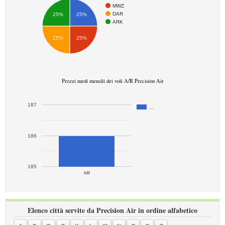
MWZ
DAR
25%
25%
ARK
25%
25%
Prezzi medi mensili dei voli A/R Precision Air
187
…
186
185
ott
Elenco città servite da Precision Air in ordine alfabetico