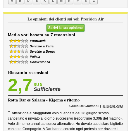
A
B
D
E
K
L
M
N
P
S
Z
Le opinioni dei clienti sui voli Precision Air
Scrivi la tua opinione
Media voti basata su 7 recensioni
Puntualità
Servizio a Terra
Servizio a Bordo
Pulizia
Convenienza
Riassunto recensioni
2,7
SU 5
Sufficiente
Rotta
Dar es Salaam - Kigoma e ritorno
Giulio De Giovanni
11 luglio 2013
“
Attenzione ai viaggiatori! Volo di andata del 28 giugno scorso
cancellato e rinviato al giorno successivo (report time 3.30h del mattino).
Volo di ritorno annullato senza alternative. Ho dovuto acquistare biglietto
con altra Compagnia. A Dar hanno cercato ogni pretesto per rinviare il