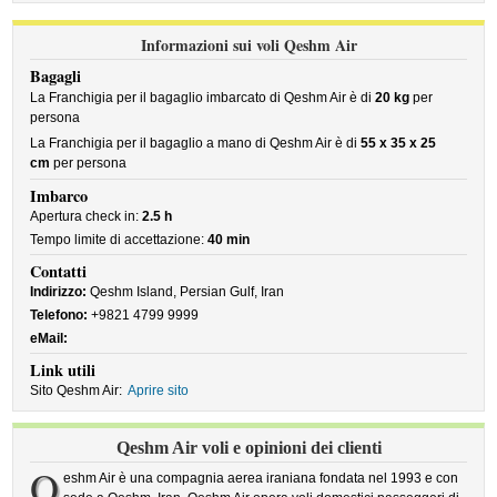
Informazioni sui voli Qeshm Air
Bagagli
La Franchigia per il bagaglio imbarcato di Qeshm Air è di
20 kg
per
persona
La Franchigia per il bagaglio a mano di Qeshm Air è di
55 x 35 x 25
cm
per persona
Imbarco
Apertura check in:
2.5 h
Tempo limite di accettazione:
40 min
Contatti
Indirizzo:
Qeshm Island, Persian Gulf, Iran
Telefono:
+9821 4799 9999
eMail:
Link utili
Sito Qeshm Air:
Aprire sito
Qeshm Air voli e opinioni dei clienti
Q
eshm Air è una compagnia aerea iraniana fondata nel 1993 e con