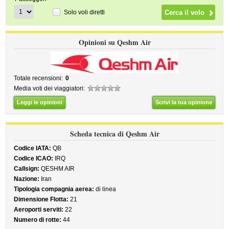
Solo voli diretti
Opinioni su Qeshm Air
Totale recensioni:
0
Media voti dei viaggiatori:
Leggi le opinioni
Scrivi la tua opinione
Scheda tecnica di Qeshm Air
Codice IATA:
QB
Codice ICAO:
IRQ
Callsign:
QESHM AIR
Nazione:
Iran
Tipologia compagnia aerea:
di linea
Dimensione Flotta:
21
Aeroporti serviti:
22
Numero di rotte:
44