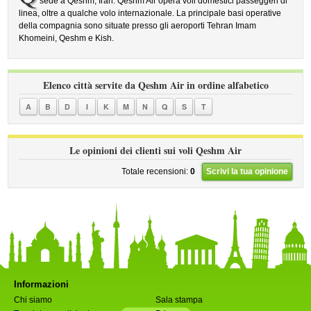
sede a Qeshm, Iran. Qeshm Air opera voli domestici passeggeri di
linea, oltre a qualche volo internazionale. La principale basi operative
della compagnia sono situate presso gli aeroporti Tehran Imam
Khomeini, Qeshm e Kish.
Elenco città servite da Qeshm Air in ordine alfabetico
A
B
D
I
K
M
N
Q
S
T
Le opinioni dei clienti sui voli Qeshm Air
Totale recensioni:
0
Scrivi la tua opinione
Informazioni
Chi siamo
Sala stampa