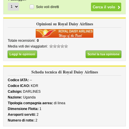
Solo voli diretti
Opinioni su Royal Daisy Airlines
Totale recensioni:
0
Media voti dei viaggiatori:
Leggi le opinioni
Scrivi la tua opinione
Scheda tecnica di Royal Daisy Airlines
Codice IATA:
--
Codice ICAO:
KDR
Callsign:
DARLINES
Nazione:
Uganda
Tipologia compagnia aerea:
di linea
Dimensione Flotta:
1
Aeroporti serviti:
2
Numero di rotte:
2