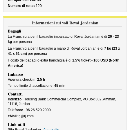
Aeroporti serviti:
60
Numero di rotte:
120
Informazioni sui voli Royal Jordanian
Bagagli
La Franchigia per il bagaglio imbarcato di Royal Jordanian è di
20 - 23
kg
per persona
La Franchigia per il bagaglio a mano di Royal Jordanian è di
7 kg (23 x
41 x 51 cm)
per persona
Il costo del bagaglio extra franchigia è di
1,5% ticket - 100 USD (North
America)
Imbarco
Apertura check in:
2.5 h
Tempo limite di accettazione:
45 min
Contatti
Indirizzo:
Housing Bank Commercial Complex, PO Box 302, Amman,
11118, Jordan
Telefono:
+96 26 520 2000
eMail:
rj@rj.com
Link utili
Sito Royal Jordanian:
Aprire sito