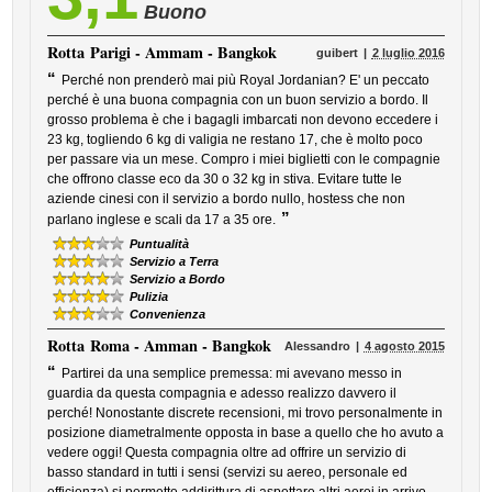
Buono
Rotta
Parigi - Ammam - Bangkok
guibert
2 luglio 2016
“
Perché non prenderò mai più Royal Jordanian? E' un peccato
perché è una buona compagnia con un buon servizio a bordo. Il
grosso problema è che i bagagli imbarcati non devono eccedere i
23 kg, togliendo 6 kg di valigia ne restano 17, che è molto poco
per passare via un mese. Compro i miei biglietti con le compagnie
che offrono classe eco da 30 o 32 kg in stiva. Evitare tutte le
aziende cinesi con il servizio a bordo nullo, hostess che non
”
parlano inglese e scali da 17 a 35 ore.
Puntualità
Servizio a Terra
Servizio a Bordo
Pulizia
Convenienza
Rotta
Roma - Amman - Bangkok
Alessandro
4 agosto 2015
“
Partirei da una semplice premessa: mi avevano messo in
guardia da questa compagnia e adesso realizzo davvero il
perché! Nonostante discrete recensioni, mi trovo personalmente in
posizione diametralmente opposta in base a quello che ho avuto a
vedere oggi! Questa compagnia oltre ad offrire un servizio di
basso standard in tutti i sensi (servizi su aereo, personale ed