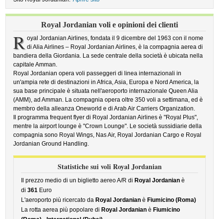
Royal Jordanian voli e opinioni dei clienti
R
oyal Jordanian Airlines, fondata il 9 dicembre del 1963 con il nome
di Alia Airlines – Royal Jordanian Airlines, è la compagnia aerea di
bandiera della Giordania. La sede centrale della società è ubicata nella
capitale Amman.
Royal Jordanian opera voli passeggeri di linea internazionali in
un'ampia rete di destinazioni in Africa, Asia, Europa e Nord America, la
sua base principale è situata nell'aeroporto internazionale Queen Alia
(AMM), ad Amman. La compagnia opera oltre 350 voli a settimana, ed è
membro della alleanza Oneworld e di Arab Air Carriers Organization.
Il programma frequent flyer di Royal Jordanian Airlines è "Royal Plus",
mentre la airport lounge è "Crown Lounge". Le società sussidiarie della
compagnia sono Royal Wings, Nas Air, Royal Jordanian Cargo e Royal
Jordanian Ground Handling.
Statistiche sui voli Royal Jordanian
Il prezzo medio di un biglietto aereo A/R di
Royal Jordanian
è
di
361
Euro
L'aeroporto più ricercato da
Royal Jordanian
è
Fiumicino (Roma)
La rotta aerea più popolare di
Royal Jordanian
è
Fiumicino