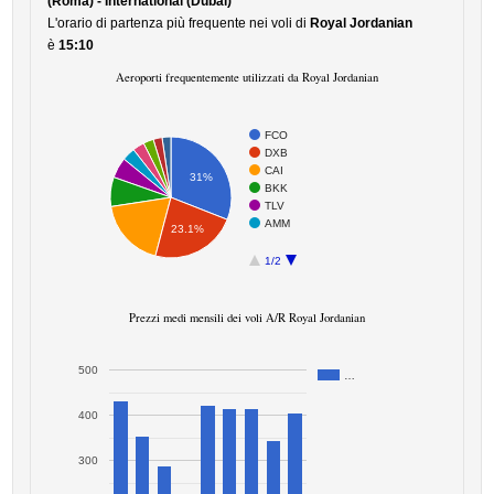
(Roma) - International (Dubai)
L'orario di partenza più frequente nei voli di
Royal Jordanian
è
15:10
Aeroporti frequentemente utilizzati da Royal Jordanian
FCO
DXB
CAI
31%
BKK
TLV
AMM
23.1%
1/2
Prezzi medi mensili dei voli A/R Royal Jordanian
500
…
400
300