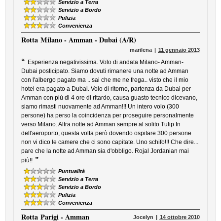
Servizio a Terra
Servizio a Bordo
Pulizia
Convenienza
Rotta
Milano - Amman - Dubai (A/R)
marilena
11 gennaio 2013
“
Esperienza negativissima. Volo di andata Milano- Amman-
Dubai posticipato. Siamo dovuti rimanere una notte ad Amman
con l'albergo pagato ma .. sai che me ne frega.. visto che il mio
hotel era pagato a Dubai. Volo di ritorno, partenza da Dubai per
Amman con più di 4 ore di ritardo, causa guasto tecnico dicevano,
siamo rimasti nuovamente ad Amman!!! Un intero volo (300
persone) ha perso la coincidenza per proseguire personalmente
verso Milano. Altra notte ad Amman sempre al solito Tulip In
dell'aeroporto, questa volta però dovendo ospitare 300 persone
non vi dico le camere che ci sono capitate. Uno schifo!!! Che dire...
pare che la notte ad Amman sia d'obbligo. Rojal Jordanian mai
”
più!!
Puntualità
Servizio a Terra
Servizio a Bordo
Pulizia
Convenienza
Rotta
Parigi - Amman
Jocelyn
14 ottobre 2010