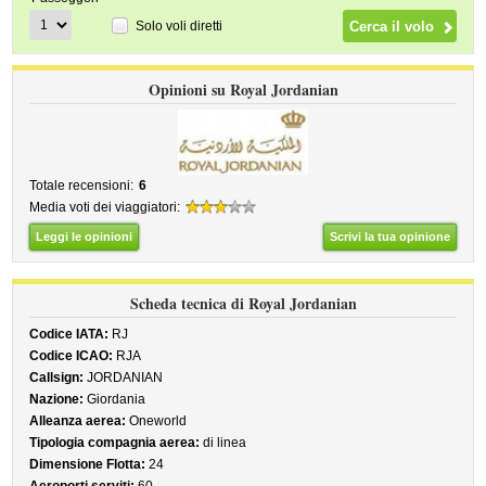
Solo voli diretti
Opinioni su Royal Jordanian
Totale recensioni:
6
Media voti dei viaggiatori:
Leggi le opinioni
Scrivi la tua opinione
Scheda tecnica di Royal Jordanian
Codice IATA:
RJ
Codice ICAO:
RJA
Callsign:
JORDANIAN
Nazione:
Giordania
Alleanza aerea:
Oneworld
Tipologia compagnia aerea:
di linea
Dimensione Flotta:
24