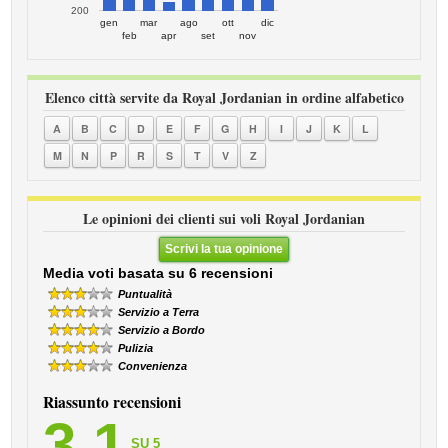
200
gen
mar
ago
ott
dic
feb
apr
set
nov
Elenco città servite da Royal Jordanian in ordine alfabetico
A
B
C
D
E
F
G
H
I
J
K
L
M
N
P
R
S
T
V
Z
Le opinioni dei clienti sui voli Royal Jordanian
Scrivi la tua opinione
Media voti basata su 6 recensioni
Puntualità
Servizio a Terra
Servizio a Bordo
Pulizia
Convenienza
Riassunto recensioni
3,1
SU 5