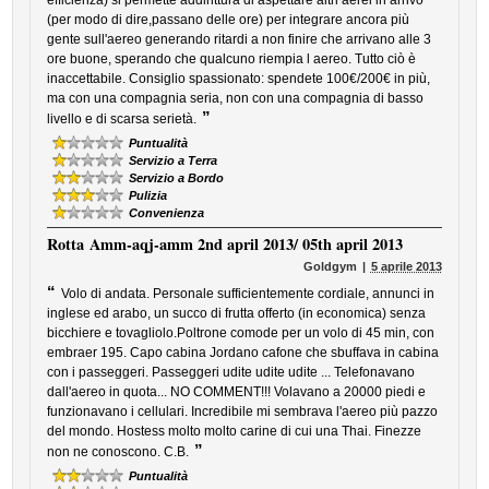
efficienza) si permette addirittura di aspettare altri aerei in arrivo
(per modo di dire,passano delle ore) per integrare ancora più
gente sull'aereo generando ritardi a non finire che arrivano alle 3
ore buone, sperando che qualcuno riempia l aereo. Tutto ciò è
inaccettabile. Consiglio spassionato: spendete 100€/200€ in più,
ma con una compagnia seria, non con una compagnia di basso
”
livello e di scarsa serietà.
Puntualità
Servizio a Terra
Servizio a Bordo
Pulizia
Convenienza
Rotta
Amm-aqj-amm 2nd april 2013/ 05th april 2013
Goldgym
5 aprile 2013
“
Volo di andata. Personale sufficientemente cordiale, annunci in
inglese ed arabo, un succo di frutta offerto (in economica) senza
bicchiere e tovagliolo.Poltrone comode per un volo di 45 min, con
embraer 195. Capo cabina Jordano cafone che sbuffava in cabina
con i passeggeri. Passeggeri udite udite udite ... Telefonavano
dall'aereo in quota... NO COMMENT!!! Volavano a 20000 piedi e
funzionavano i cellulari. Incredibile mi sembrava l'aereo più pazzo
del mondo. Hostess molto molto carine di cui una Thai. Finezze
”
non ne conoscono. C.B.
Puntualità