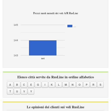
Prezzi medi mensili dei voli A/R RusLine
145
…
144
143
set
Elenco città servite da RusLine in ordine alfabetico
A
B
C
E
G
I
K
L
M
N
O
P
R
S
T
U
V
Y
Le opinioni dei clienti sui voli RusLine