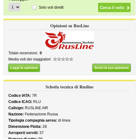
Solo voli diretti
Opinioni su RusLine
Totale recensioni:
0
Media voti dei viaggiatori:
Leggi le opinioni
Scrivi la tua opinione
Scheda tecnica di Rusline
Codice IATA:
7R
Codice ICAO:
RLU
Callsign:
RUSLINE AIR
Nazione:
Federazione Russa
Tipologia compagnia aerea:
di linea
Dimensione Flotta:
28
Aeroporti serviti:
37