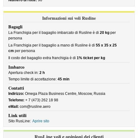
Numero di rotte:
98
Informazioni sui voli Rusline
Bagagli
La Franchigia per il bagaglio imbarcato di Rusline è di
20 kg
per
persona
La Franchigia per il bagaglio a mano di Rusline è di
55 x 35 x 25
cm
per persona
Il costo del bagaglio extra franchigia è di
1% ticket per kg
Imbarco
Apertura check in:
2 h
Tempo limite di accettazione:
45 min
Contatti
Indirizzo:
Omega Plaza Business Centre, Moscow, Russia
Telefono:
+ 7 (473) 262 18 98
eMail:
com@rusline.aero
Link utili
Sito RusLine:
Aprire sito
RusLine voli e opinioni dei clienti