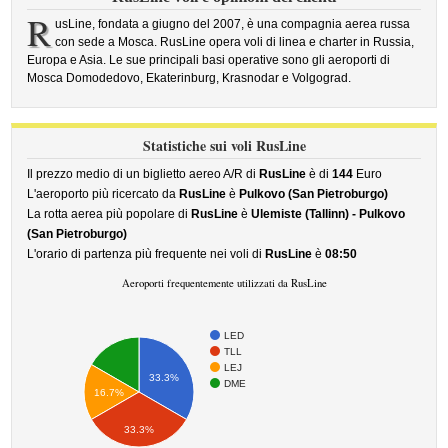
R
usLine, fondata a giugno del 2007, è una compagnia aerea russa
con sede a Mosca. RusLine opera voli di linea e charter in Russia,
Europa e Asia. Le sue principali basi operative sono gli aeroporti di
Mosca Domodedovo, Ekaterinburg, Krasnodar e Volgograd.
Statistiche sui voli RusLine
Il prezzo medio di un biglietto aereo A/R di
RusLine
è di
144
Euro
L'aeroporto più ricercato da
RusLine
è
Pulkovo (San Pietroburgo)
La rotta aerea più popolare di
RusLine
è
Ulemiste (Tallinn) - Pulkovo
(San Pietroburgo)
L'orario di partenza più frequente nei voli di
RusLine
è
08:50
Aeroporti frequentemente utilizzati da RusLine
LED
TLL
LEJ
33.3%
DME
16.7%
33.3%