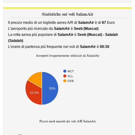
Statistiche sui voli SalamAir
Il prezzo medio di un biglietto aereo A/R di
SalamAir
è di
87
Euro
L'aeroporto più ricercato da
SalamAir
è
Seeb (Muscat)
La rotta aerea più popolare di
SalamAir
è
Seeb (Muscat) - Salalah
(Salalah)
L'orario di partenza più frequente nei voli di
SalamAir
è
08:30
Aeroporti frequentemente utilizzati da SalamAir
MCT
SLL
DXB
50%
33.3%
Prezzi medi mensili dei voli A/R SalamAir