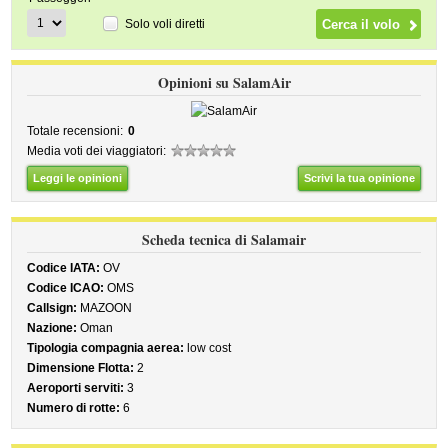
Solo voli diretti
Opinioni su SalamAir
Totale recensioni:
0
Media voti dei viaggiatori:
Leggi le opinioni
Scrivi la tua opinione
Scheda tecnica di Salamair
Codice IATA:
OV
Codice ICAO:
OMS
Callsign:
MAZOON
Nazione:
Oman
Tipologia compagnia aerea:
low cost
Dimensione Flotta:
2
Aeroporti serviti:
3
Numero di rotte:
6