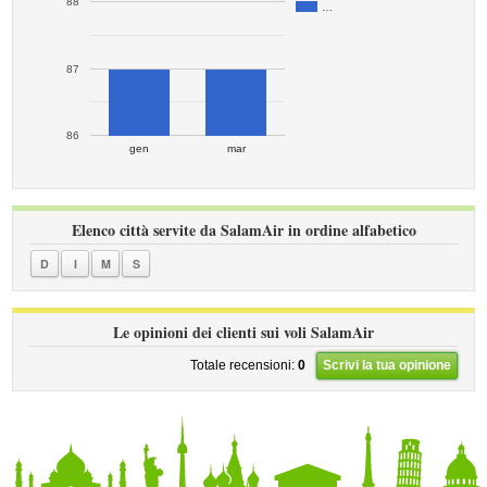
88
…
87
86
gen
mar
Elenco città servite da SalamAir in ordine alfabetico
D
I
M
S
Le opinioni dei clienti sui voli SalamAir
Totale recensioni:
0
Scrivi la tua opinione