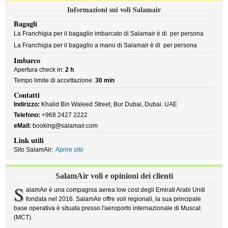
Informazioni sui voli Salamair
Bagagli
La Franchigia per il bagaglio imbarcato di Salamair è di
per persona
La Franchigia per il bagaglio a mano di Salamair è di
per persona
Imbarco
Apertura check in:
2 h
Tempo limite di accettazione:
30 min
Contatti
Indirizzo:
Khalid Bin Waleed Street, Bur Dubai, Dubai. UAE
Telefono:
+968 2427 2222
eMail:
booking@salamair.com
Link utili
Sito SalamAir:
Aprire sito
SalamAir voli e opinioni dei clienti
S
alamAir è una compagnia aerea low cost degli Emirati Arabi Uniti
fondata nel 2016. SalamAir offre voli regionali, la sua principale
base operativa è situata presso l'aeroporto internazionale di Muscat
(MCT).