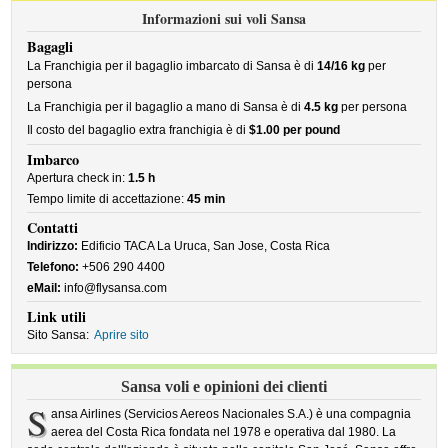
Informazioni sui voli Sansa
Bagagli
La Franchigia per il bagaglio imbarcato di Sansa è di
14/16 kg
per
persona
La Franchigia per il bagaglio a mano di Sansa è di
4.5 kg
per persona
Il costo del bagaglio extra franchigia è di
$1.00 per pound
Imbarco
Apertura check in:
1.5 h
Tempo limite di accettazione:
45 min
Contatti
Indirizzo:
Edificio TACA La Uruca, San Jose, Costa Rica
Telefono:
+506 290 4400
eMail:
info@flysansa.com
Link utili
Sito Sansa:
Aprire sito
Sansa voli e opinioni dei clienti
S
ansa Airlines (Servicios Aereos Nacionales S.A.) è una compagnia
aerea del Costa Rica fondata nel 1978 e operativa dal 1980. La