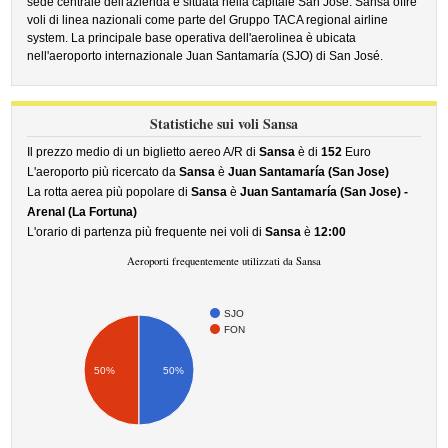
sede centrale dell'azienda è situata nella capitale San José. Sansa offre
voli di linea nazionali come parte del Gruppo TACA regional airline
system. La principale base operativa dell'aerolinea è ubicata
nell'aeroporto internazionale Juan Santamaría (SJO) di San José.
Statistiche sui voli Sansa
Il prezzo medio di un biglietto aereo A/R di
Sansa
è di
152
Euro
L'aeroporto più ricercato da
Sansa
è
Juan Santamaría (San Jose)
La rotta aerea più popolare di
Sansa
è
Juan Santamaría (San Jose) -
Arenal (La Fortuna)
L'orario di partenza più frequente nei voli di
Sansa
è
12:00
Aeroporti frequentemente utilizzati da Sansa
SJO
FON
50%
50%