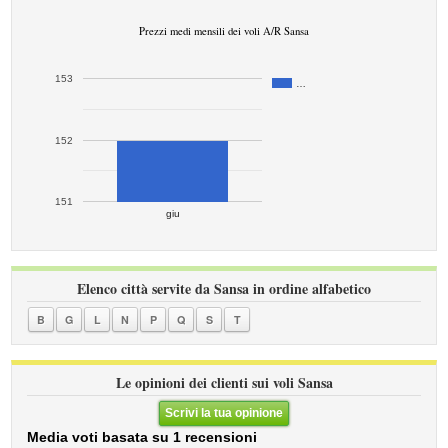
Prezzi medi mensili dei voli A/R Sansa
153
…
152
151
giu
Elenco città servite da Sansa in ordine alfabetico
B
G
L
N
P
Q
S
T
Le opinioni dei clienti sui voli Sansa
Scrivi la tua opinione
Media voti basata su 1 recensioni