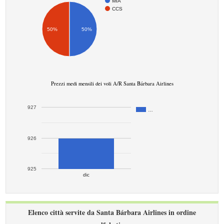
MIA
CCS
50%
50%
Prezzi medi mensili dei voli A/R Santa Bárbara Airlines
927
…
926
925
dic
Elenco città servite da Santa Bárbara Airlines in ordine