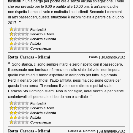
trasferiti in un albergo per poche ore e senza alcuna spiegazione. Il volo
che era previsto per le 6:00 è partito alle 10:00 pm. È un'azienda che
non rispetta i tempi di volo e maltratta i suoi clienti. Secondo i commenti
di altri passeggeri, questa situazione è incominciata a partire dal giugno
”
2017.
Puntualità
Servizio a Terra
Servizio a Bordo
Pulizia
Convenienza
Rotta
Caracas - Miami
Paola
18 agosto 2017
“
Sono stanca, ci sono sempre ritardi e zero rispetto con il passeggero.
Il personale non fornisce informazioni sullo stato del volo, non importa
quello che chiedi ti fanno aspettare in aeroporto per tutta la giornata.
Perdi il denaro per l'hotel, l'auto affittata, pessima decisione optare per
questa linea aerea. Ti vendono il volo come diretto e poi fai scalo
Caracas Sto.Domingo Miami. Non la consiglio, aerei vecchi e per niente
”
confortevoli e il personale di bordo non è cordiale.
Puntualità
Servizio a Terra
Servizio a Bordo
Pulizia
Convenienza
Rotta
Caracas - Miami
Carlos A. Romero
24 febbraio 2017