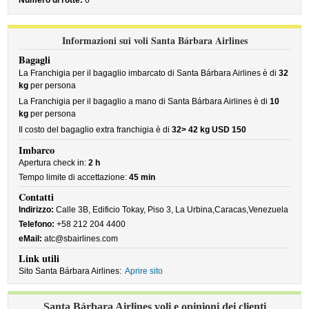
Numero di rotte:
6
Informazioni sui voli Santa Bárbara Airlines
Bagagli
La Franchigia per il bagaglio imbarcato di Santa Bárbara Airlines è di
32
kg
per persona
La Franchigia per il bagaglio a mano di Santa Bárbara Airlines è di
10
kg
per persona
Il costo del bagaglio extra franchigia è di
32> 42 kg USD 150
Imbarco
Apertura check in:
2 h
Tempo limite di accettazione:
45 min
Contatti
Indirizzo:
Calle 3B, Edificio Tokay, Piso 3, La Urbina,Caracas,Venezuela
Telefono:
+58 212 204 4400
eMail:
atc@sbairlines.com
Link utili
Sito Santa Bárbara Airlines:
Aprire sito
Santa Bárbara Airlines voli e opinioni dei clienti