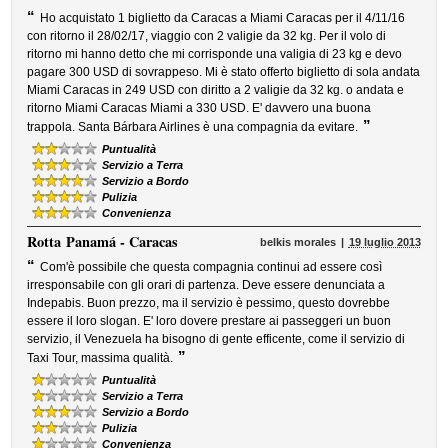
“
Ho acquistato 1 biglietto da Caracas a Miami Caracas per il 4/11/16
con ritorno il 28/02/17, viaggio con 2 valigie da 32 kg. Per il volo di
ritorno mi hanno detto che mi corrisponde una valigia di 23 kg e devo
pagare 300 USD di sovrappeso. Mi è stato offerto biglietto di sola andata
Miami Caracas in 249 USD con diritto a 2 valigie da 32 kg. o andata e
ritorno Miami Caracas Miami a 330 USD. E' davvero una buona
”
trappola. Santa Bárbara Airlines è una compagnia da evitare.
Puntualità
Servizio a Terra
Servizio a Bordo
Pulizia
Convenienza
Rotta
Panamá - Caracas
belkis morales
19 luglio 2013
“
Com'è possibile che questa compagnia continui ad essere così
irresponsabile con gli orari di partenza. Deve essere denunciata a
Indepabis. Buon prezzo, ma il servizio è pessimo, questo dovrebbe
essere il loro slogan. E' loro dovere prestare ai passeggeri un buon
servizio, il Venezuela ha bisogno di gente efficente, come il servizio di
”
Taxi Tour, massima qualità.
Puntualità
Servizio a Terra
Servizio a Bordo
Pulizia
Convenienza