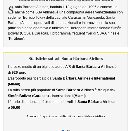
S
anta Barbara Airlines, fondata il 13 giugno del 1995 e conosciuta
anche come SBA Airlines, è una compagnia aerea venezuelana con
sede nell'Edificio Tokay della capitale Caracas, in Venezuela. Santa
Barbara Airlines opera voli di linea nazionali e internazionali, la sua
principale base operativa è ubicata nell'aeroporto internazionale Simón
Bolívar (CCS), a Caracas. Il programma frequent flyer di SBA Airlines è
"Privilege".
Statistiche sui voli Santa Bárbara Airlines
Il prezzo medio di un biglietto aereo A/R di
Santa Bárbara Airlines
è
di
926
Euro
L'aeroporto più ricercato da
Santa Bárbara Airlines
è
International
(Miami)
La rotta aerea più popolare di
Santa Bárbara Airlines
è
Maiquetia-
Simón Bolívar (Caracas) - International (Miami)
L'orario di partenza più frequente nei voli di
Santa Bárbara Airlines
è
06:00
Aeroporti frequentemente utilizzati da Santa Bárbara Airlines