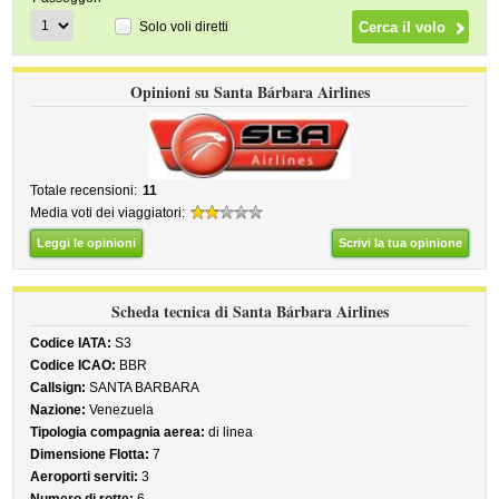
Solo voli diretti
Opinioni su Santa Bárbara Airlines
Totale recensioni:
11
Media voti dei viaggiatori:
Leggi le opinioni
Scrivi la tua opinione
Scheda tecnica di Santa Bárbara Airlines
Codice IATA:
S3
Codice ICAO:
BBR
Callsign:
SANTA BARBARA
Nazione:
Venezuela
Tipologia compagnia aerea:
di linea
Dimensione Flotta:
7
Aeroporti serviti:
3