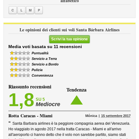
alfabetico
C
L
M
P
Le opinioni dei clienti sui voli Santa Bárbara Airlines
Scrivi la tua opinione
Media voti basata su 11 recensioni
Puntualità
Servizio a Terra
Servizio a Bordo
Pulizia
Convenienza
Riassunto recensioni
Tendenza
1,8
SU 5
Mediocre
Rotta
Caracas - Miami
Mónica
15 settembre 2017
“
Santa Barbara airlines è la peggiore compagnia aerea del Venezuela.
Ho viaggiato in agosto 2017 nella tratta Caracas - Miami e all'arrivo
all'aeroporto ci hanno detto che il volo non sarebbe partito, siamo stati