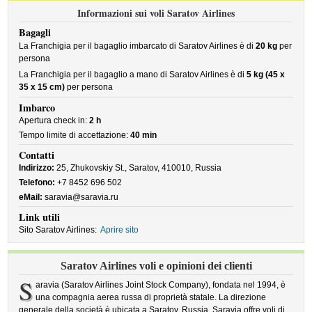
Informazioni sui voli Saratov Airlines
Bagagli
La Franchigia per il bagaglio imbarcato di Saratov Airlines è di
20 kg
per
persona
La Franchigia per il bagaglio a mano di Saratov Airlines è di
5 kg (45 x
35 x 15 cm)
per persona
Imbarco
Apertura check in:
2 h
Tempo limite di accettazione:
40 min
Contatti
Indirizzo:
25, Zhukovskiy St., Saratov, 410010, Russia
Telefono:
+7 8452 696 502
eMail:
saravia@saravia.ru
Link utili
Sito Saratov Airlines:
Aprire sito
Saratov Airlines voli e opinioni dei clienti
S
aravia (Saratov Airlines Joint Stock Company), fondata nel 1994, è
una compagnia aerea russa di proprietà statale. La direzione
generale della società è ubicata a Saratov, Russia. Saravia offre voli di