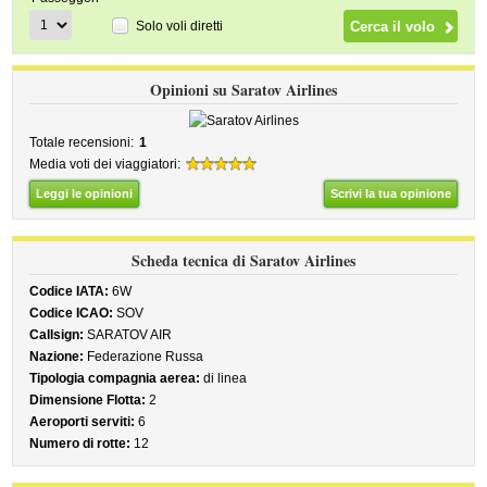
Solo voli diretti
Opinioni su Saratov Airlines
Totale recensioni:
1
Media voti dei viaggiatori:
Leggi le opinioni
Scrivi la tua opinione
Scheda tecnica di Saratov Airlines
Codice IATA:
6W
Codice ICAO:
SOV
Callsign:
SARATOV AIR
Nazione:
Federazione Russa
Tipologia compagnia aerea:
di linea
Dimensione Flotta:
2
Aeroporti serviti:
6
Numero di rotte:
12