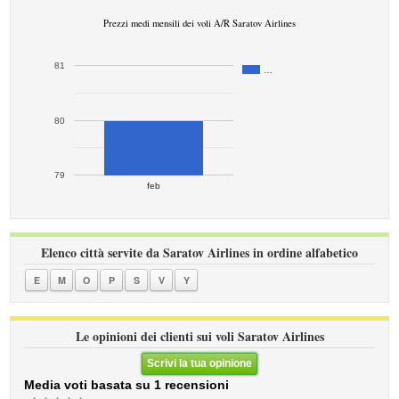
Prezzi medi mensili dei voli A/R Saratov Airlines
81
…
80
79
feb
Elenco città servite da Saratov Airlines in ordine alfabetico
E
M
O
P
S
V
Y
Le opinioni dei clienti sui voli Saratov Airlines
Scrivi la tua opinione
Media voti basata su 1 recensioni