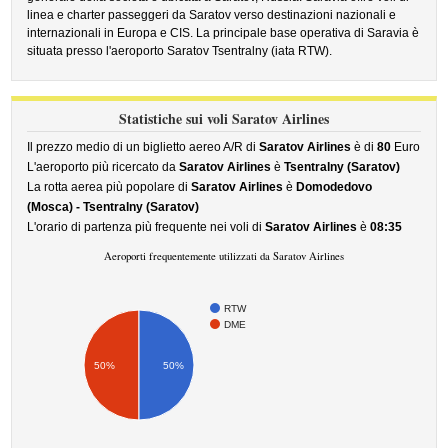
linea e charter passeggeri da Saratov verso destinazioni nazionali e
internazionali in Europa e CIS. La principale base operativa di Saravia è
situata presso l'aeroporto Saratov Tsentralny (iata RTW).
Statistiche sui voli Saratov Airlines
Il prezzo medio di un biglietto aereo A/R di
Saratov Airlines
è di
80
Euro
L'aeroporto più ricercato da
Saratov Airlines
è
Tsentralny (Saratov)
La rotta aerea più popolare di
Saratov Airlines
è
Domodedovo
(Mosca) - Tsentralny (Saratov)
L'orario di partenza più frequente nei voli di
Saratov Airlines
è
08:35
Aeroporti frequentemente utilizzati da Saratov Airlines
RTW
DME
50%
50%