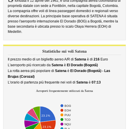
fondata il 12 aprile del 1962, è una compagnia aerea colombiana di
proprietà statale con sede a Fontibón, nella capitale Bogotá, Colombia.
La compagnia offre voli di linea passeggeri domestici e regionali verso
diverse destinazioni. La principale base operativa di SATENA è situata
presso l'aeroporto internazionale El Dorado (BOG) a Bogotá, mentre la
base secondaria è ubicata presso lo scalo Olaya Herrera (EOH) di
Medellin.
Statistiche sui voli Satena
Il prezzo medio di un biglietto aereo A/R di
Satena
è di
216
Euro
L'aeroporto più ricercato da
Satena
è
El Dorado (Bogotá)
La rotta aerea più popolare di
Satena
è
El Dorado (Bogotá) - Las
Brujas (Corozal)
L'orario di partenza più frequente nei voli di
Satena
è
07:13
Aeroporti frequentemente utilizzati da Satena
BOG
EOH
PUU
23.1%
TCO
NQU
23.1%
FLA