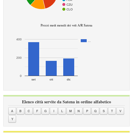
CZU
CLO
Prezzi medi mensili dei voli A/R Satena
400
…
200
0
set
ott
dic
Elenco città servite da Satena in ordine alfabetico
A
B
C
F
G
I
L
M
N
P
Q
S
T
V
Y