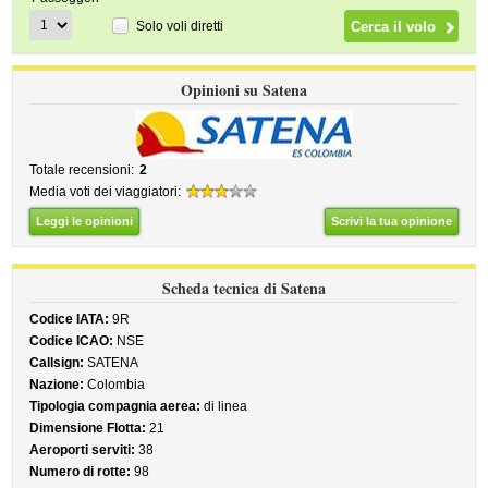
Solo voli diretti
Opinioni su Satena
Totale recensioni:
2
Media voti dei viaggiatori:
Leggi le opinioni
Scrivi la tua opinione
Scheda tecnica di Satena
Codice IATA:
9R
Codice ICAO:
NSE
Callsign:
SATENA
Nazione:
Colombia
Tipologia compagnia aerea:
di linea
Dimensione Flotta:
21
Aeroporti serviti:
38
Numero di rotte:
98