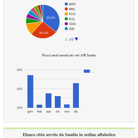
MXP
MNL
FCO
35.6%
KUL
CDG
ISB
26.4%
1/2
Prezzi medi mensili dei voli A/R Saudia
800
…
600
400
gen
feb
apr
ott
nov
dic
Elenco città servite da Saudia in ordine alfabetico