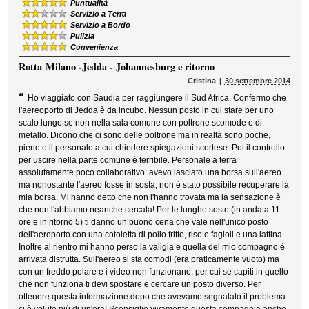
Puntualità
Servizio a Terra
Servizio a Bordo
Pulizia
Convenienza
Rotta
Milano -Jedda - Johannesburg e ritorno
Cristina
30 settembre 2014
“
Ho viaggiato con Saudia per raggiungere il Sud Africa. Confermo che
l'aereoporto di Jedda è da incubo. Nessun posto in cui stare per uno
scalo lungo se non nella sala comune con poltrone scomode e di
metallo. Dicono che ci sono delle poltrone ma in realtà sono poche,
piene e il personale a cui chiedere spiegazioni scortese. Poi il controllo
per uscire nella parte comune è terribile. Personale a terra
assolutamente poco collaborativo: avevo lasciato una borsa sull'aereo
ma nonostante l'aereo fosse in sosta, non è stato possibile recuperare la
mia borsa. Mi hanno detto che non l'hanno trovata ma la sensazione è
che non l'abbiamo neanche cercata! Per le lunghe soste (in andata 11
ore e in ritorno 5) ti danno un buono cena che vale nell'unico posto
dell'aeroporto con una cotoletta di pollo fritto, riso e fagioli e una lattina.
Inoltre al rientro mi hanno perso la valigia e quella del mio compagno è
arrivata distrutta. Sull'aereo si sta comodi (era praticamente vuoto) ma
con un freddo polare e i video non funzionano, per cui se capiti in quello
che non funziona ti devi spostare e cercare un posto diverso. Per
ottenere questa informazione dopo che avevamo segnalato il problema