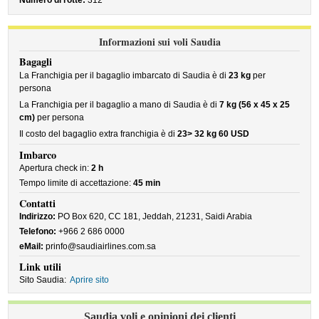
Numero di rotte:
312
Informazioni sui voli Saudia
Bagagli
La Franchigia per il bagaglio imbarcato di Saudia è di
23 kg
per
persona
La Franchigia per il bagaglio a mano di Saudia è di
7 kg (56 x 45 x 25
cm)
per persona
Il costo del bagaglio extra franchigia è di
23> 32 kg 60 USD
Imbarco
Apertura check in:
2 h
Tempo limite di accettazione:
45 min
Contatti
Indirizzo:
PO Box 620, CC 181, Jeddah, 21231, Saidi Arabia
Telefono:
+966 2 686 0000
eMail:
prinfo@saudiairlines.com.sa
Link utili
Sito Saudia:
Aprire sito
Saudia voli e opinioni dei clienti