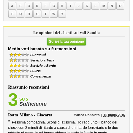
A
B
C
D
F
G
H
I
J
K
L
M
N
O
P
Q
R
S
T
W
Y
Le opinioni dei clienti sui voli Saudia
Scrivi la tua opinione
Media voti basata su 9 recensioni
Puntualità
Servizio a Terra
Servizio a Bordo
Pulizia
Convenienza
Riassunto recensioni
3
SU 5
Sufficiente
Rotta
Milano - Giacarta
Matteo Donolato
15 luglio 2016
“
Pessima compagnia. Sconsigliatissima. Ho raggiunto il banco del
check con 2 minuti di ritardo a causa di un ritardo ferroviario e le due