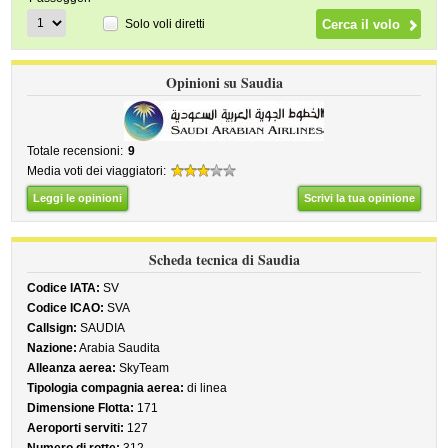
Solo voli diretti
Opinioni su Saudia
Totale recensioni:
9
Media voti dei viaggiatori:
Leggi le opinioni
Scrivi la tua opinione
Scheda tecnica di Saudia
Codice IATA:
SV
Codice ICAO:
SVA
Callsign:
SAUDIA
Nazione:
Arabia Saudita
Alleanza aerea:
SkyTeam
Tipologia compagnia aerea:
di linea
Dimensione Flotta:
171
Aeroporti serviti:
127