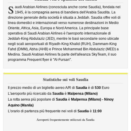
S
audi Arabian Airlines (conosciuta anche come Saudia), fondata nel
1945, è la compagnia aerea di bandiera dell'Arabia Saudita. La
direzione generale della società è situata a Jeddah. Saudia offre voli di
linea domestici e internazionali verso numerose destinazioni in Medio
Oriente, Africa, Asia, Europa e Nord America. La principale base
operativa di Saudi Arabian Airlines è l'aeroporto internazionale di
Jeddah-King Abdulaziz (JED), mentre le basi secondarie sono ubicate
negli scali aeroportuali di Riyadh-King Khalid (RUH), Dammam-King
Fahd (DMM), Abha (AHB) e Prince Mohammad Bin Abdulaziz (MED) a
Medina. Saudi Arabian Airlines fa parte dell'alleanza SkyTeam, il suo
programma Frequent flyer è "Al-Fursan".
Statistiche sui voli Saudia
Il prezzo medio di un biglietto aereo A/R di
Saudia
è di
530
Euro
L'aeroporto più ricercato da
Saudia
è
Malpensa (Milano)
La rotta aerea più popolare di
Saudia
è
Malpensa (Milano) - Ninoy
Aquino (Manila)
L'orario di partenza più frequente nei voli di
Saudia
è
11:00
Aeroporti frequentemente utilizzati da Saudia