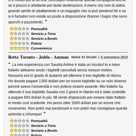
ci è voluto più di un'ora! Sconsiglio vivamente questa compagnia anche
se il prezzo è allettante per tante destinazioni. A meno che non di abbia
grande spirito di adattamento e un bagaglio che si può perdere! Ah e se
si è fumatori non esiste un posto a disposizione (tranne i bagni che sono
”
sporchi e puzzolenti).
Puntualità
Servizio a Terra
Servizio a Bordo
Pulizia
Convenienza
Rotta
Toronto - Jedda - Amman
Malek Al-Sheikh
5 settembre 2014
“
La mia esperienza con Saudia Airline è stata un incubo! Io e mieo
fratello abbiamo avuto i biglietti cancellati senza nessun motivo.
Nessuno era in grado di aiutarmi ad ottenere il mio biglietto di ritorno.
Ho dovuto pagare 1300 dollari per un nuovo biglietto su un volo diverso
perché avevo l'università e non potevo essere assente. Mio fratello ha
ottenuto il suo biglietto Saudia con 2 giorni in ritardo ed è stato costretto
a pagare 650 dollari in più. Mi sento dispiaciuto per essere stato trattato
in modo così scadente. Ho perso oltre 1600 dollari per un errore che
noneramio. Non potrò mai perdonarli e non potrò mai consigliare questa
”
azienda a chiunque!
Puntualità
Servizio a Terra
Servizio a Bordo
Pulizia