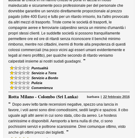
addette al check in mi hanno chiuso le porte in faccia in modo
maleducato e sicuramente poco professionale per del personale che
dovrebbe garantire un servizio direttamente proporzionale al prezzo
pagato (oltre 400 Euro) e tutto per un ritardo irrisorio, tra l'altro provocato
da altri mezzi di trasporto. Triste come le società di trasporti, le
compagnie aeree e ferroviarie calpestino senza un minimo d'umanità i
propri stessi clienti. Le suddette società si possono tranquillamente
permettere ore ed ore di ritardi senza riconoscere il benchè minimo
rimborso, mentre noi cittadini, inermi di fronte alla prepotenza di questi
colossi commerciali (ma poco vicini agi esseri umani evidentemente e
legati al mero profitto), per qualche secondo di ritardo veniamo
”
calpestati insieme ai nostri sudati guadagni.
Puntualità
Servizio a Terra
Servizio a Bordo
Pulizia
Convenienza
Rotta
Milano - Colombo (Sri Lanka)
barbara
22 febbraio 2016
“
Dopo avev letto tante recensioni negative, spezzo una lancia in
favore, i voli aerei sono direi comodissimi, sedili larghi e spaziosi. Il cibo
uguale agli altri aerei in cui sono stata, cibo da aereo. Le hostess
carinissime e disponibili. Aeroporto a terra nulla di che, ci sono
pochissimi servizi e poltrone scarsissime. Direi comunque ottimo, visto
”
anche gli ottimi prezzi dei biglietti.