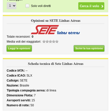
Solo voli diretti
Opinioni su SETE Linhas Aéreas
Totale recensioni:
0
Media voti dei viaggiatori:
Leggi le opinioni
Scrivi la tua opinione
Scheda tecnica di Sete Linhas Aéreas
Codice IATA:
--
Codice ICAO:
SLX
Callsign:
SETE
Nazione:
Brasile
Tipologia compagnia aerea:
di linea
Dimensione Flotta:
7
Aeroporti serviti:
15
Numero di rotte:
50