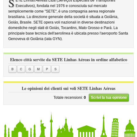
S
ETE Linhas Aéreas Ltda (Serviços Especiais de Transportes
Executivos), fondata nel 1976 e conosciuta sul mercato
semplicemente come "SETE", è una compagnia aerea regionale
brasiliana. La direzione generale della società è situata a Goiânia,
Goiás, Brasile. SETE opera voli nazionali in diverse destinazioni
domestiche negli stati di Goiás, Tocantins, Mato Grosso e Pará. La
principale base tecnica dell'aerolinea è ubicata presso l'aeroporto Santa
Genoveva di Goiânia (iata GYN).
Elenco città servite da SETE Linhas Aéreas in ordine alfabetico
B
C
G
M
P
S
Le opinioni dei clienti sui voli SETE Linhas Aéreas
Totale recensioni:
0
Scrivi la tua opinione