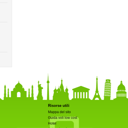
Risorse utili
Mappa del sito
Guida voli low cost
Hotel