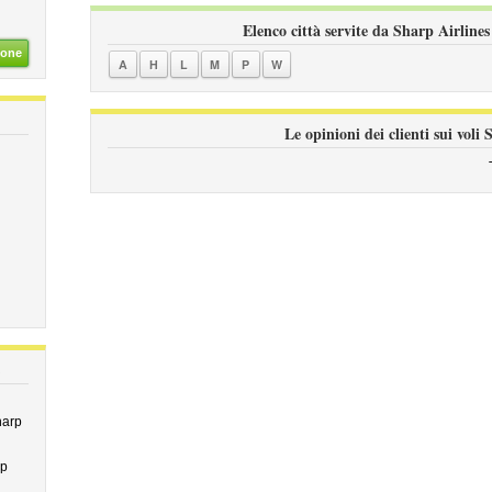
Elenco città servite da Sharp Airlines
ione
A
H
L
M
P
W
Le opinioni dei clienti sui voli
harp
rp