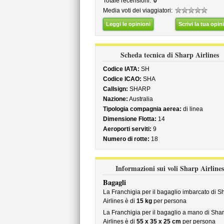
Totale recensioni:
0
Media voti dei viaggiatori:
Leggi le opinioni
Scrivi la tua opin
Scheda tecnica di Sharp Airlines
Codice IATA:
SH
Codice ICAO:
SHA
Callsign:
SHARP
Nazione:
Australia
Tipologia compagnia aerea:
di linea
Dimensione Flotta:
14
Aeroporti serviti:
9
Numero di rotte:
18
Informazioni sui voli Sharp Airlines
Bagagli
La Franchigia per il bagaglio imbarcato di S
Airlines è di
15 kg
per persona
La Franchigia per il bagaglio a mano di Sha
Airlines è di
55 x 35 x 25 cm
per persona