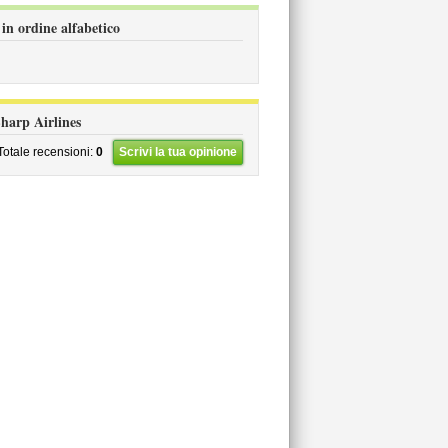
 in ordine alfabetico
 Sharp Airlines
Totale recensioni:
0
Scrivi la tua opinione