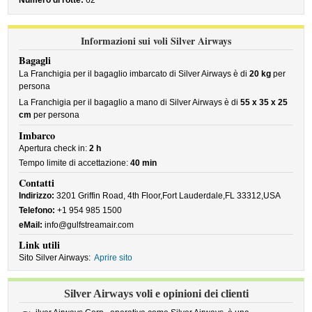
Numero di rotte:
62
Informazioni sui voli Silver Airways
Bagagli
La Franchigia per il bagaglio imbarcato di Silver Airways è di
20 kg
per
persona
La Franchigia per il bagaglio a mano di Silver Airways è di
55 x 35 x 25
cm
per persona
Imbarco
Apertura check in:
2 h
Tempo limite di accettazione:
40 min
Contatti
Indirizzo:
3201 Griffin Road, 4th Floor,Fort Lauderdale,FL 33312,USA
Telefono:
+1 954 985 1500
eMail:
info@gulfstreamair.com
Link utili
Sito Silver Airways:
Aprire sito
Silver Airways voli e opinioni dei clienti