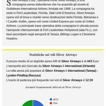
S
ilver Airways Corp., operativa come Silver Airways, è una
compagnia aerea statunitense che ha acquisito gli assets di
Gulfstream International Airlines, fondata nel 1988. La compagnia ha
sede in Fort Lauderdale, Florida, Stati Uniti D'America. Silver Airways
opera voli di linea e charter verso destinazioni della Florida, Bahamas e
i Caraibi. Inoltre, opera voli come United Express per conto di United
Airlines. La principale base operativa della compagnia è ubicata presso
l'aeroporto internazionale di Fort Lauderdale-Hollywood (iata FLL), con
basi secondarie negli aeroporti di Tampa, Billings Logan e Cleveland
Hopkins.
Statistiche sui voli Silver Airways
Il prezzo medio di un biglietto aereo A/R di
Silver Airways
è di
443
Euro
L'aeroporto più ricercato da
Silver Airways
è
International (Orlando)
La rotta aerea più popolare di
Silver Airways
è
International (Tampa) -
Lynden Pindling (Nassau)
L'orario di partenza più frequente nei voli di
Silver Airways
è
12:30
Aeroporti frequentemente utilizzati da Silver Airways
MCO
TPA