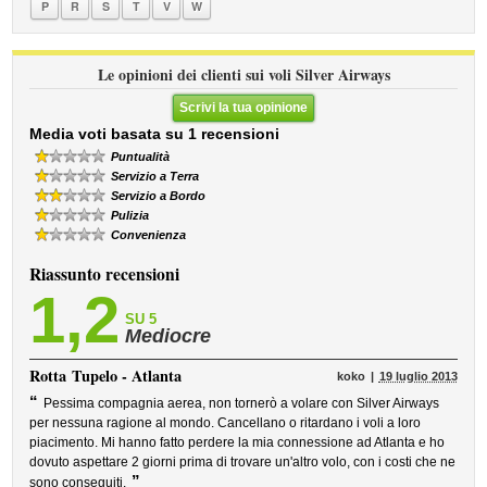
P
R
S
T
V
W
Le opinioni dei clienti sui voli Silver Airways
Scrivi la tua opinione
Media voti basata su 1 recensioni
Puntualità
Servizio a Terra
Servizio a Bordo
Pulizia
Convenienza
Riassunto recensioni
1,2
SU 5
Mediocre
Rotta
Tupelo - Atlanta
koko
19 luglio 2013
“
Pessima compagnia aerea, non tornerò a volare con Silver Airways
per nessuna ragione al mondo. Cancellano o ritardano i voli a loro
piacimento. Mi hanno fatto perdere la mia connessione ad Atlanta e ho
dovuto aspettare 2 giorni prima di trovare un'altro volo, con i costi che ne
”
sono conseguiti.