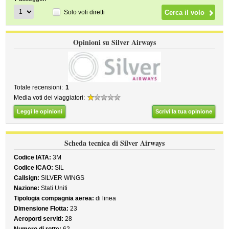
Solo voli diretti
Opinioni su Silver Airways
Totale recensioni:
1
Media voti dei viaggiatori:
Leggi le opinioni
Scrivi la tua opinione
Scheda tecnica di Silver Airways
Codice IATA:
3M
Codice ICAO:
SIL
Callsign:
SILVER WINGS
Nazione:
Stati Uniti
Tipologia compagnia aerea:
di linea
Dimensione Flotta:
23
Aeroporti serviti:
28