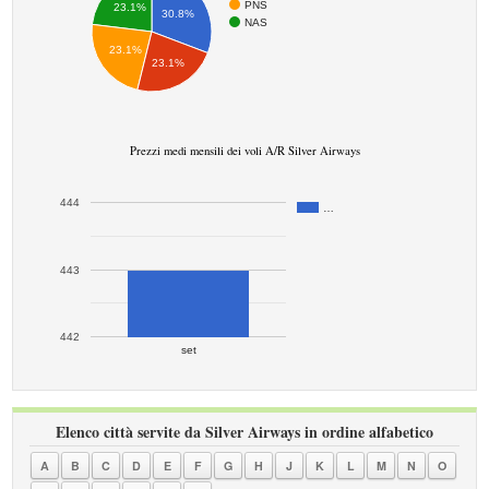
PNS
23.1%
30.8%
NAS
23.1%
23.1%
Prezzi medi mensili dei voli A/R Silver Airways
444
…
443
442
set
Elenco città servite da Silver Airways in ordine alfabetico
A
B
C
D
E
F
G
H
J
K
L
M
N
O