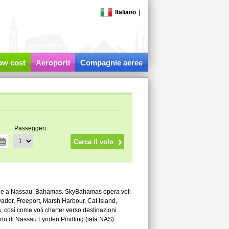
Italiano
|
low cost
Aeroporti
Compagnie aeree
Passeggeri
de a Nassau, Bahamas. SkyBahamas opera voli
ador, Freeport, Marsh Harbour, Cat Island,
, così come voli charter verso destinazioni
rto di Nassau Lynden Pindling (iata NAS).