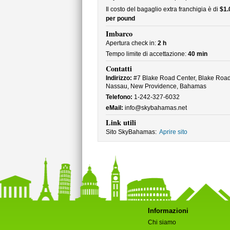
Il costo del bagaglio extra franchigia è di
$1.
per pound
Imbarco
Apertura check in:
2 h
Tempo limite di accettazione:
40 min
Contatti
Indirizzo:
#7 Blake Road Center, Blake Road
Nassau, New Providence, Bahamas
Telefono:
1-242-327-6032
eMail:
info@skybahamas.net
Link utili
Sito SkyBahamas:
Aprire sito
Informazioni
Chi siamo