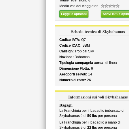
Totale recensioni:
0
Media voti dei viaggiatori:
Leggi le opinioni
Scrivi la tua opin
Scheda tecnica di Skybahamas
Codice IATA:
Q7
Codice ICAO:
SBM
Callsign:
Tropical Sky
Nazione:
Bahamas
Tipologia compagnia aerea:
di linea
Dimensione Flotta:
6
Aeroporti serviti:
14
Numero di rotte:
26
Informazioni sui voli Skybahamas
Bagagli
La Franchigia per il bagaglio imbarcato di
Skybahamas è di
50 lbs
per persona
La Franchigia per il bagaglio a mano di
Skybahamas è di
22 lbs
per persona