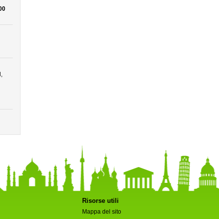
00
,
Risorse utili
Mappa del sito