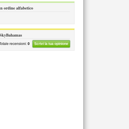
n ordine alfabetico
li SkyBahamas
Totale recensioni:
0
Scrivi la tua opinione