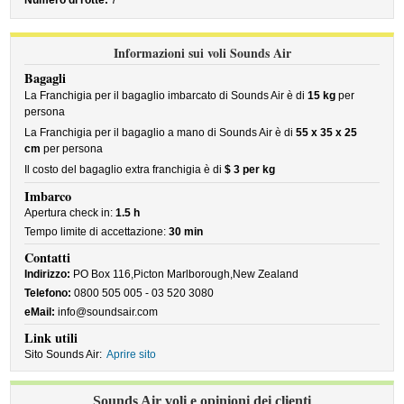
Numero di rotte:
7
Informazioni sui voli Sounds Air
Bagagli
La Franchigia per il bagaglio imbarcato di Sounds Air è di
15 kg
per
persona
La Franchigia per il bagaglio a mano di Sounds Air è di
55 x 35 x 25
cm
per persona
Il costo del bagaglio extra franchigia è di
$ 3 per kg
Imbarco
Apertura check in:
1.5 h
Tempo limite di accettazione:
30 min
Contatti
Indirizzo:
PO Box 116,Picton Marlborough,New Zealand
Telefono:
0800 505 005 - 03 520 3080
eMail:
info@soundsair.com
Link utili
Sito Sounds Air:
Aprire sito
Sounds Air voli e opinioni dei clienti