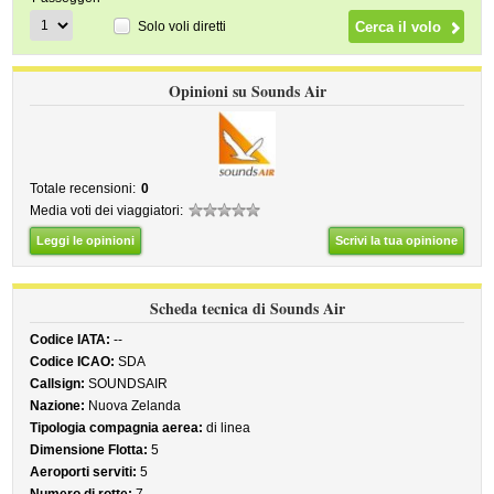
Solo voli diretti
Opinioni su Sounds Air
Totale recensioni:
0
Media voti dei viaggiatori:
Leggi le opinioni
Scrivi la tua opinione
Scheda tecnica di Sounds Air
Codice IATA:
--
Codice ICAO:
SDA
Callsign:
SOUNDSAIR
Nazione:
Nuova Zelanda
Tipologia compagnia aerea:
di linea
Dimensione Flotta:
5
Aeroporti serviti:
5