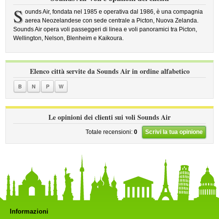
S
ounds Air, fondata nel 1985 e operativa dal 1986, è una compagnia
aerea Neozelandese con sede centrale a Picton, Nuova Zelanda.
Sounds Air opera voli passeggeri di linea e voli panoramici tra Picton,
Wellington, Nelson, Blenheim e Kaikoura.
Elenco città servite da Sounds Air in ordine alfabetico
B
N
P
W
Le opinioni dei clienti sui voli Sounds Air
Totale recensioni:
0
Scrivi la tua opinione
Informazioni