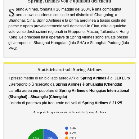
Spring Airlines voli e opinioni dei clienti
S
pring Airlines, fondata il 26 maggio del 2004, è una compagnia
aerea low cost cinese con sede nel distretto di Changning, a
Shanghai, Cina. Spring Airlines è la prima aerolinea a basso costo del
paese e opera prevalentemente voli domestici in Cina, oltre a qualche
volo verso destinazioni regionali in Giappone, Macau, Tailandia e Hong
Kong. Le principali basi operative di Spring Airlines sono situate presso
gli aeroporti di Shanghai Hongqiao (iata SHA) e Shanghai Pudong (iata
PVG).
Statistiche sui voli Spring Airlines
Il prezzo medio di un biglietto aereo A/R di
Spring Airlines
è di
310
Euro
L'aeroporto più ricercato da
Spring Airlines
è
Shuangliu (Chengdu)
La rotta aerea più popolare di
Spring Airlines
è
Hongqiao International
(Shanghai) - Shuangliu (Chengdu)
L'orario di partenza più frequente nei voli di
Spring Airlines
è
21:25
Aeroporti frequentemente utilizzati da Spring Airlines
SHA
PVG
CTU
25%
25%