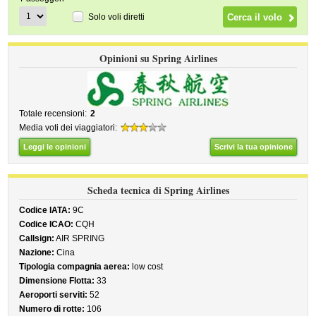
Solo voli diretti
Opinioni su Spring Airlines
Totale recensioni:
2
Media voti dei viaggiatori:
Leggi le opinioni
Scrivi la tua opinione
Scheda tecnica di Spring Airlines
Codice IATA:
9C
Codice ICAO:
CQH
Callsign:
AIR SPRING
Nazione:
Cina
Tipologia compagnia aerea:
low cost
Dimensione Flotta:
33
Aeroporti serviti:
52
Numero di rotte:
106