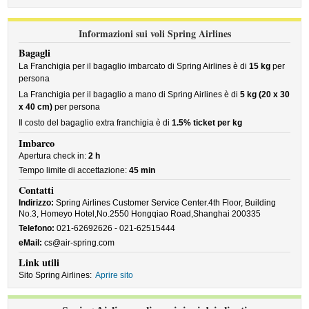
Informazioni sui voli Spring Airlines
Bagagli
La Franchigia per il bagaglio imbarcato di Spring Airlines è di
15 kg
per
persona
La Franchigia per il bagaglio a mano di Spring Airlines è di
5 kg (20 x 30
x 40 cm)
per persona
Il costo del bagaglio extra franchigia è di
1.5% ticket per kg
Imbarco
Apertura check in:
2 h
Tempo limite di accettazione:
45 min
Contatti
Indirizzo:
Spring Airlines Customer Service Center.4th Floor, Building
No.3, Homeyo Hotel,No.2550 Hongqiao Road,Shanghai 200335
Telefono:
021-62692626 - 021-62515444
eMail:
cs@air-spring.com
Link utili
Sito Spring Airlines:
Aprire sito