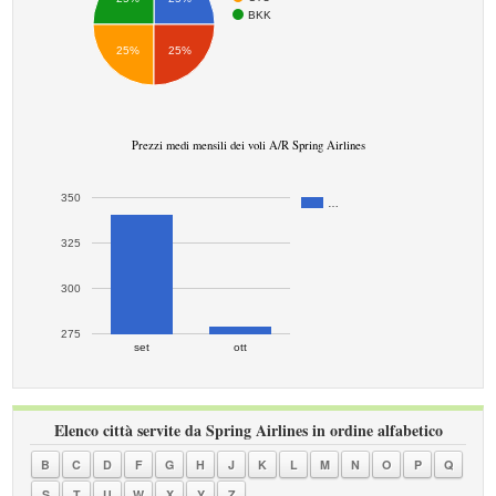
BKK
25%
25%
Prezzi medi mensili dei voli A/R Spring Airlines
350
…
325
300
275
set
ott
Elenco città servite da Spring Airlines in ordine alfabetico
B
C
D
F
G
H
J
K
L
M
N
O
P
Q
S
T
U
W
X
Y
Z