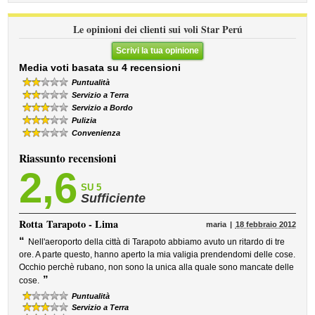
Le opinioni dei clienti sui voli Star Perú
Scrivi la tua opinione
Media voti basata su 4 recensioni
Puntualità
Servizio a Terra
Servizio a Bordo
Pulizia
Convenienza
Riassunto recensioni
2,6
SU 5
Sufficiente
Rotta
Tarapoto - Lima
maria
18 febbraio 2012
“
Nell'aeroporto della città di Tarapoto abbiamo avuto un ritardo di tre
ore. A parte questo, hanno aperto la mia valigia prendendomi delle cose.
Occhio perchè rubano, non sono la unica alla quale sono mancate delle
”
cose.
Puntualità
Servizio a Terra