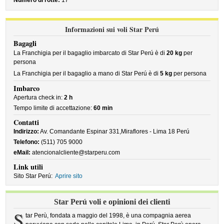
Numero di rotte:
17
Informazioni sui voli Star Perú
Bagagli
La Franchigia per il bagaglio imbarcato di Star Perú è di
20 kg
per
persona
La Franchigia per il bagaglio a mano di Star Perú è di
5 kg
per persona
Imbarco
Apertura check in:
2 h
Tempo limite di accettazione:
60 min
Contatti
Indirizzo:
Av. Comandante Espinar 331,Miraflores - Lima 18 Perú
Telefono:
(511) 705 9000
eMail:
atencionalcliente@starperu.com
Link utili
Sito Star Perú:
Aprire sito
Star Perú voli e opinioni dei clienti
S
tar Perù, fondata a maggio del 1998, è una compagnia aerea