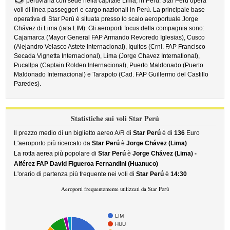
peruviana con sede nella capitale Lima, in Perú. Star Perù opera
voli di linea passeggeri e cargo nazionali in Perù. La principale base
operativa di Star Perù è situata presso lo scalo aeroportuale Jorge
Chávez di Lima (iata LIM). Gli aeroporti focus della compagnia sono:
Cajamarca (Mayor General FAP Armando Revoredo Iglesias), Cusco
(Alejandro Velasco Astete Internacional), Iquitos (Crnl. FAP Francisco
Secada Vignetta Internacional), Lima (Jorge Chavez International),
Pucallpa (Captain Rolden Internacional), Puerto Maldonado (Puerto
Maldonado Internacional) e Tarapoto (Cad. FAP Guillermo del Castillo
Paredes).
Statistiche sui voli Star Perú
Il prezzo medio di un biglietto aereo A/R di
Star Perú
è di
136
Euro
L'aeroporto più ricercato da
Star Perú
è
Jorge Chávez (Lima)
La rotta aerea più popolare di
Star Perú
è
Jorge Chávez (Lima) -
Alférez FAP David Figueroa Fernandini (Huanuco)
L'orario di partenza più frequente nei voli di
Star Perú
è
14:30
Aeroporti frequentemente utilizzati da Star Perú
LIM
HUU