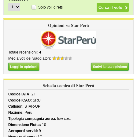
Solo voli diretti
Opinioni su Star Perú
Totale recensioni:
4
Media voti dei viaggiatori:
Leggi le opinioni
Scrivi la tua opinione
Scheda tecnica di Star Perú
Codice IATA:
2I
Codice ICAO:
SRU
Callsign:
STAR-UP
Nazione:
Perù
Tipologia compagnia aerea:
low cost
Dimensione Flotta:
10
Aeroporti serviti:
9