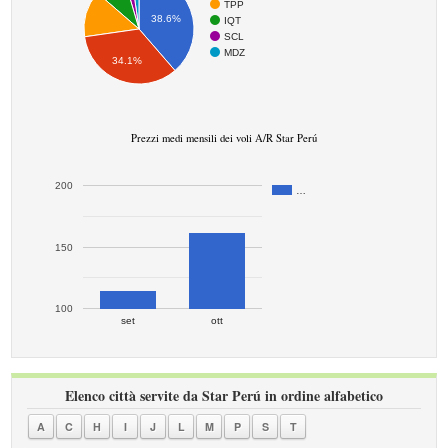
TPP
38.6%
IQT
SCL
MDZ
34.1%
Prezzi medi mensili dei voli A/R Star Perú
200
…
150
100
set
ott
Elenco città servite da Star Perú in ordine alfabetico
A
C
H
I
J
L
M
P
S
T