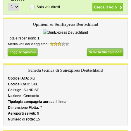
Solo voli diretti
Opinioni su SunExpress Deutschland
Totale recensioni:
1
Media voti dei viaggiatori:
Leggi le opinioni
Scrivi la tua opinione
Scheda tecnica di Sunexpress Deutschland
Codice IATA:
XG
Codice ICAO:
SXD
Callsign:
SUNRISE
Nazione:
Germania
Tipologia compagnia aerea:
di linea
Dimensione Flotta:
7
Aeroporti serviti:
9
Numero di rotte:
15