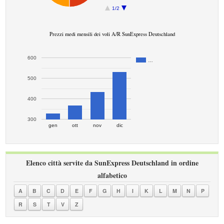
1/2
Prezzi medi mensili dei voli A/R SunExpress Deutschland
600
…
500
400
300
gen
ott
nov
dic
Elenco città servite da SunExpress Deutschland in ordine
alfabetico
A
B
C
D
E
F
G
H
I
K
L
M
N
P
R
S
T
V
Z