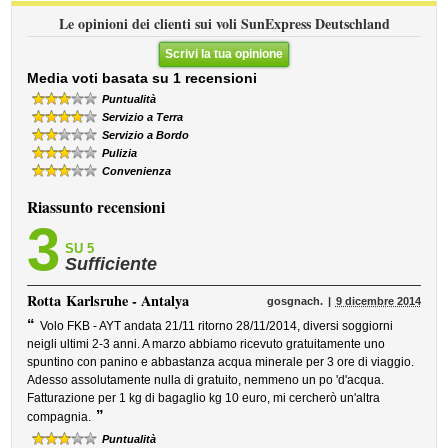
Le opinioni dei clienti sui voli SunExpress Deutschland
Scrivi la tua opinione
Media voti basata su 1 recensioni
Puntualità
Servizio a Terra
Servizio a Bordo
Pulizia
Convenienza
Riassunto recensioni
3
SU 5
Sufficiente
Rotta
Karlsruhe - Antalya
gosgnach.
9 dicembre 2014
“
Volo FKB - AYT andata 21/11 ritorno 28/11/2014, diversi soggiorni
neigli ultimi 2-3 anni. A marzo abbiamo ricevuto gratuitamente uno
spuntino con panino e abbastanza acqua minerale per 3 ore di viaggio.
Adesso assolutamente nulla di gratuito, nemmeno un po 'd'acqua.
Fatturazione per 1 kg di bagaglio kg 10 euro, mi cercherò un'altra
”
compagnia.
Puntualità