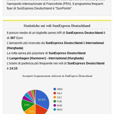
l'aeroporto internazionale di Francoforte (FRA). Il programma frequent
flyer di SunExpress Deutschland è "SunPoints".
Statistiche sui voli SunExpress Deutschland
Il prezzo medio di un biglietto aereo A/R di
SunExpress Deutschland
è
di
387
Euro
L'aeroporto più ricercato da
SunExpress Deutschland
è
International
(Hurghada)
La rotta aerea più popolare di
SunExpress Deutschland
è
Langenhagen (Hannover) - International (Hurghada)
L'orario di partenza più frequente nei voli di
SunExpress Deutschland
è
14:10
Aeroporti frequentemente utilizzati da SunExpress Deutschland
HRG
HAJ
LEJ
32.5%
FUE
15%
NUE
MUC
15%