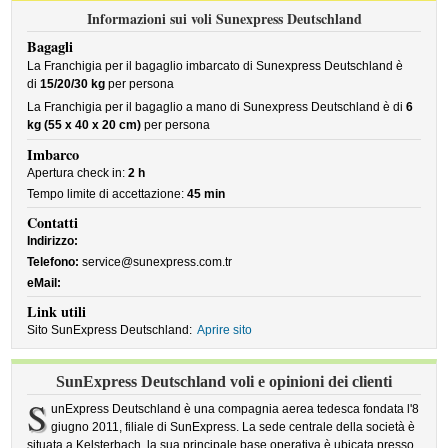
Informazioni sui voli Sunexpress Deutschland
Bagagli
La Franchigia per il bagaglio imbarcato di Sunexpress Deutschland è
di
15/20/30 kg
per persona
La Franchigia per il bagaglio a mano di Sunexpress Deutschland è di
6
kg (55 x 40 x 20 cm)
per persona
Imbarco
Apertura check in:
2 h
Tempo limite di accettazione:
45 min
Contatti
Indirizzo:
Telefono:
service@sunexpress.com.tr
eMail:
Link utili
Sito SunExpress Deutschland:
Aprire sito
SunExpress Deutschland voli e opinioni dei clienti
S
unExpress Deutschland è una compagnia aerea tedesca fondata l'8
giugno 2011, filiale di SunExpress. La sede centrale della società è
situata a Kelsterbach, la sua principale base operativa è ubicata presso