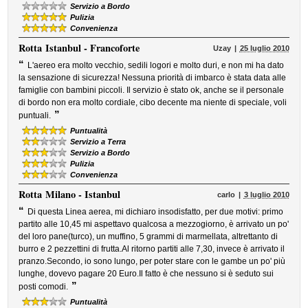
Servizio a Bordo
Pulizia
Convenienza
Rotta
Istanbul - Francoforte
Uzay
25 luglio 2010
“
L'aereo era molto vecchio, sedili logori e molto duri, e non mi ha dato
la sensazione di sicurezza! Nessuna priorità di imbarco è stata data alle
famiglie con bambini piccoli. Il servizio è stato ok, anche se il personale
di bordo non era molto cordiale, cibo decente ma niente di speciale, voli
”
puntuali.
Puntualità
Servizio a Terra
Servizio a Bordo
Pulizia
Convenienza
Rotta
Milano - Istanbul
carlo
3 luglio 2010
“
Di questa Linea aerea, mi dichiaro insodisfatto, per due motivi: primo
partito alle 10,45 mi aspettavo qualcosa a mezzogiorno, è arrivato un po'
del loro pane(turco), un muffino, 5 grammi di marmellata, altrettanto di
burro e 2 pezzettini di frutta.Al ritorno partiti alle 7,30, invece è arrivato il
pranzo.Secondo, io sono lungo, per poter stare con le gambe un po' più
lunghe, dovevo pagare 20 Euro.Il fatto è che nessuno si è seduto sui
”
posti comodi.
Puntualità