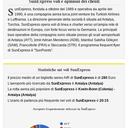
SunExpress voli e opinioni dei clienti
S
unExpress, fondata a ottobre del 1989 e operativa da aprile del
1990, è una compagnia aerea turca joint venture tra Turkish Airlines
e Lufthansa. La direzione generale della società è situata ad Antalya,
Turchia. SunExpress opera voli di linea e charter verso un'ampia rete di
destinazioni in Europa, con forte focus verso la Germania. Le principali
basi operative della compagnia sono situate presso gli scali aeroportuali
di Antalya (AYT), Izmir Adnan Menderes (ADB), Istanbul Sabiha Gökçen
(SAW), Francoforte (FRA) e Stoccarda (STR). Il programma frequent flyer
di SunExpress è "SunPoints".
Statistiche sui voli SunExpress
Il prezzo medio di un biglietto aereo A/R di
SunExpress
è di
280
Euro
L'aeroporto più ricercato da
SunExpress
è
Antalya (Antalya)
La rotta aerea più popolare di
SunExpress
è
Koeln-Bonn (Colonia) -
Antalya (Antalya)
L'orario di partenza più frequente nei voli di
SunExpress
è
20:15
Aeroporti frequentemente utilizzati da SunExpress
AYT