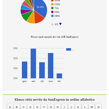
SAW
CGN
34.9%
TXL
FRA
HRG
1/2
Prezzi medi mensili dei voli A/R SunExpress
350
…
300
250
200
gen
set
ott
nov
dic
Elenco città servite da SunExpress in ordine alfabetico
A
B
C
D
E
F
G
H
I
J
K
L
M
N