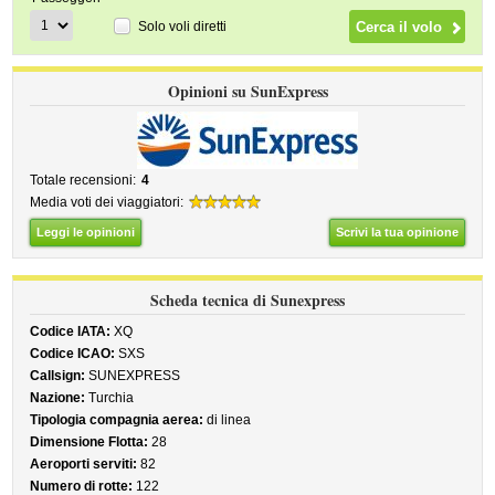
Solo voli diretti
Opinioni su SunExpress
Totale recensioni:
4
Media voti dei viaggiatori:
Leggi le opinioni
Scrivi la tua opinione
Scheda tecnica di Sunexpress
Codice IATA:
XQ
Codice ICAO:
SXS
Callsign:
SUNEXPRESS
Nazione:
Turchia
Tipologia compagnia aerea:
di linea
Dimensione Flotta:
28
Aeroporti serviti:
82
Numero di rotte:
122