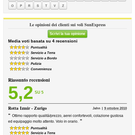
O
P
R
S
T
V
Z
Le opinioni dei clienti sui voli SunExpress
Scrivi la tua opinione
Media voti basata su 4 recensioni
Puntualità
Servizio a Terra
Servizio a Bordo
Pulizia
Convenienza
Riassunto recensioni
5,2
SU 5
Rotta
Izmir - Zurigo
Jahn
9 ottobre 2010
“
Ottimo rapporto qualità/prezzo, aerei confortevoli, colazione gustosa
”
ed equipaggio molto attento. Volo in orario.
Puntualità
Servizio a Terra