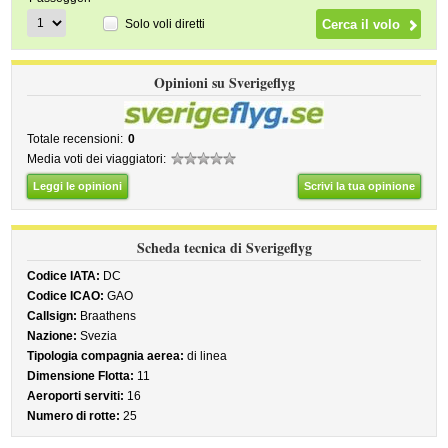
Solo voli diretti
Opinioni su Sverigeflyg
Totale recensioni:
0
Media voti dei viaggiatori:
Leggi le opinioni
Scrivi la tua opinione
Scheda tecnica di Sverigeflyg
Codice IATA:
DC
Codice ICAO:
GAO
Callsign:
Braathens
Nazione:
Svezia
Tipologia compagnia aerea:
di linea
Dimensione Flotta:
11
Aeroporti serviti:
16
Numero di rotte:
25