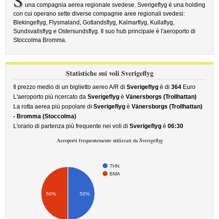
S
una compagnia aerea regionale svedese. Sverigeflyg è una holding
con cui operano sette diverse compagnie aree regionali svedesi:
Blekingeflyg, Flysmaland, Gotlandsflyg, Kalmarflyg, Kullaflyg,
Sundsvallsflyg e Ostersundsflyg. Il suo hub principale è l'aeroporto di
Stoccolma Bromma.
Statistiche sui voli Sverigeflyg
Il prezzo medio di un biglietto aereo A/R di
Sverigeflyg
è di
364
Euro
L'aeroporto più ricercato da
Sverigeflyg
è
Vänersborgs (Trollhattan)
La rotta aerea più popolare di
Sverigeflyg
è
Vänersborgs (Trollhattan)
- Bromma (Stoccolma)
L'orario di partenza più frequente nei voli di
Sverigeflyg
è
06:30
Aeroporti frequentemente utilizzati da Sverigeflyg
THN
BMA
50%
50%