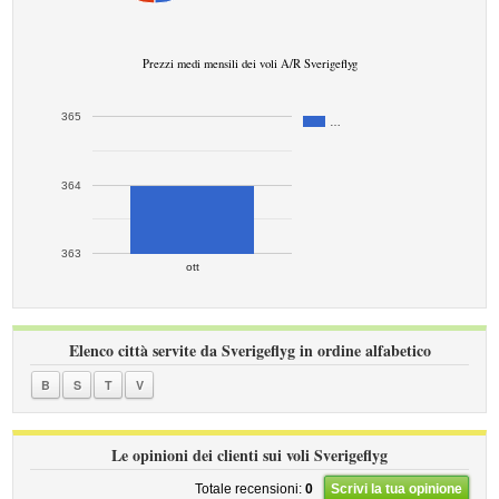
Prezzi medi mensili dei voli A/R Sverigeflyg
365
…
364
363
ott
Elenco città servite da Sverigeflyg in ordine alfabetico
B
S
T
V
Le opinioni dei clienti sui voli Sverigeflyg
Totale recensioni:
0
Scrivi la tua opinione