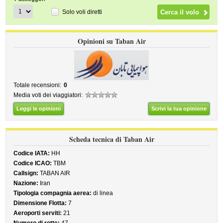
Solo voli diretti
Opinioni su Taban Air
Totale recensioni:
0
Media voti dei viaggiatori:
Leggi le opinioni
Scrivi la tua opinione
Scheda tecnica di Taban Air
Codice IATA:
HH
Codice ICAO:
TBM
Callsign:
TABAN AIR
Nazione:
Iran
Tipologia compagnia aerea:
di linea
Dimensione Flotta:
7
Aeroporti serviti:
21