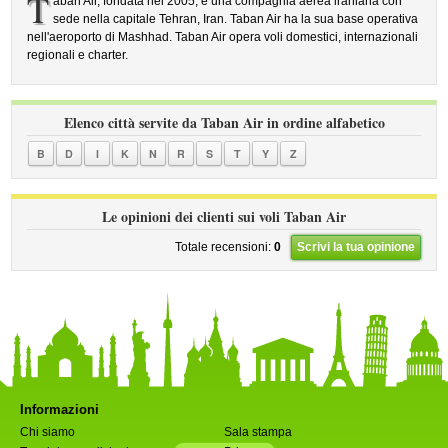
T
aban Air, fondata nel 2005, è una compagnia aerea iraniana con
sede nella capitale Tehran, Iran. Taban Air ha la sua base operativa
nell'aeroporto di Mashhad. Taban Air opera voli domestici, internazionali
regionali e charter.
Elenco città servite da Taban Air in ordine alfabetico
B
D
I
K
N
R
S
T
Y
Z
Le opinioni dei clienti sui voli Taban Air
Totale recensioni:
0
Scrivi la tua opinione
Informazioni
Chi siamo
Sala stampa