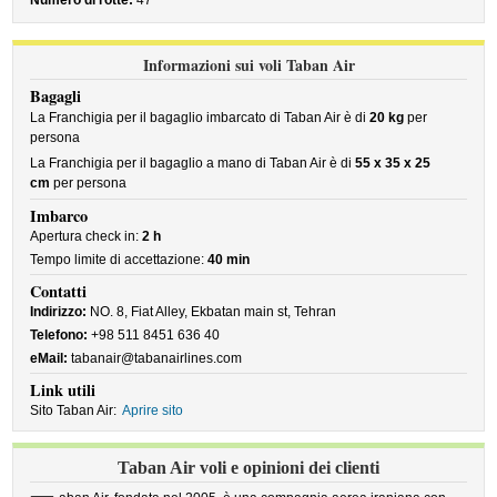
Numero di rotte:
47
Informazioni sui voli Taban Air
Bagagli
La Franchigia per il bagaglio imbarcato di Taban Air è di
20 kg
per
persona
La Franchigia per il bagaglio a mano di Taban Air è di
55 x 35 x 25
cm
per persona
Imbarco
Apertura check in:
2 h
Tempo limite di accettazione:
40 min
Contatti
Indirizzo:
NO. 8, Fiat Alley, Ekbatan main st, Tehran
Telefono:
+98 511 8451 636 40
eMail:
tabanair@tabanairlines.com
Link utili
Sito Taban Air:
Aprire sito
Taban Air voli e opinioni dei clienti