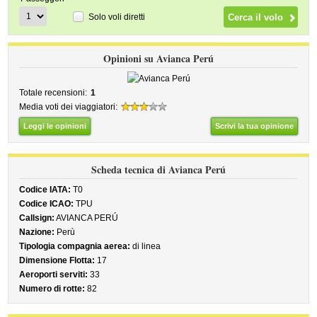
Solo voli diretti
Opinioni su Avianca Perú
Totale recensioni:
1
Media voti dei viaggiatori:
Leggi le opinioni
Scrivi la tua opinione
Scheda tecnica di Avianca Perú
Codice IATA:
T0
Codice ICAO:
TPU
Callsign:
AVIANCA PERÚ
Nazione:
Perù
Tipologia compagnia aerea:
di linea
Dimensione Flotta:
17
Aeroporti serviti:
33
Numero di rotte:
82