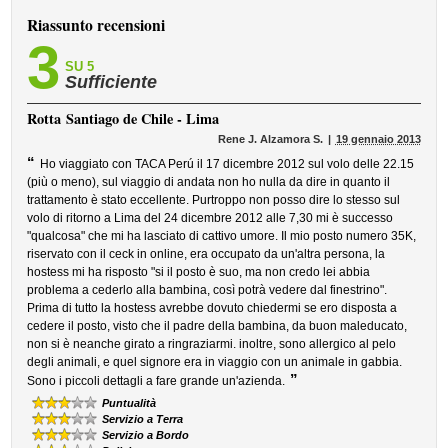
Riassunto recensioni
3
SU 5
Sufficiente
Rotta
Santiago de Chile - Lima
Rene J. Alzamora S.
19 gennaio 2013
“
Ho viaggiato con TACA Perú il 17 dicembre 2012 sul volo delle 22.15
(più o meno), sul viaggio di andata non ho nulla da dire in quanto il
trattamento è stato eccellente. Purtroppo non posso dire lo stesso sul
volo di ritorno a Lima del 24 dicembre 2012 alle 7,30 mi è successo
"qualcosa" che mi ha lasciato di cattivo umore. Il mio posto numero 35K,
riservato con il ceck in online, era occupato da un'altra persona, la
hostess mi ha risposto "si il posto è suo, ma non credo lei abbia
problema a cederlo alla bambina, così potrà vedere dal finestrino".
Prima di tutto la hostess avrebbe dovuto chiedermi se ero disposta a
cedere il posto, visto che il padre della bambina, da buon maleducato,
non si è neanche girato a ringraziarmi. inoltre, sono allergico al pelo
degli animali, e quel signore era in viaggio con un animale in gabbia.
”
Sono i piccoli dettagli a fare grande un'azienda.
Puntualità
Servizio a Terra
Servizio a Bordo