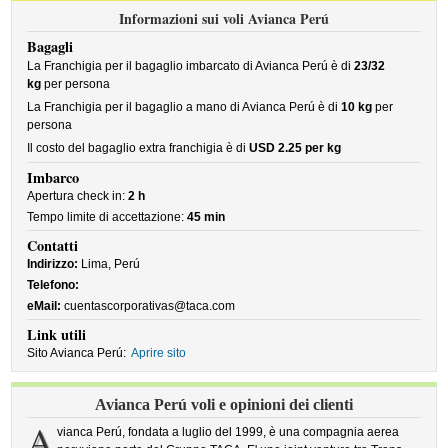
Informazioni sui voli Avianca Perú
Bagagli
La Franchigia per il bagaglio imbarcato di Avianca Perú è di
23/32
kg
per persona
La Franchigia per il bagaglio a mano di Avianca Perú è di
10 kg
per
persona
Il costo del bagaglio extra franchigia è di
USD 2.25 per kg
Imbarco
Apertura check in:
2 h
Tempo limite di accettazione:
45 min
Contatti
Indirizzo:
Lima, Perú
Telefono:
eMail:
cuentascorporativas@taca.com
Link utili
Sito Avianca Perú:
Aprire sito
Avianca Perú voli e opinioni dei clienti
A
vianca Perú, fondata a luglio del 1999, è una compagnia aerea