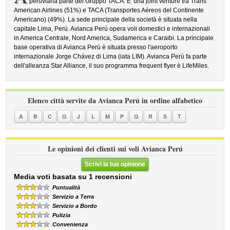
peruviana parte del Gruppo TACA. E' una joint venture tra Trans
American Airlines (51%) e TACA (Transportes Aéreos del Continente
Americano) (49%). La sede principale della società è situata nella
capitale Lima, Perú. Avianca Perú opera voli domestici e internazionali
in America Centrale, Nord America, Sudamerica e Caraibi. La principale
base operativa di Avianca Perú è situata presso l'aeroporto
internazionale Jorge Chávez di Lima (iata LIM). Avianca Perú fa parte
dell'alleanza Star Alliance, il suo programma frequent flyer è LifeMiles.
Elenco città servite da Avianca Perú in ordine alfabetico
A
B
C
G
J
L
M
P
Q
R
S
T
Le opinioni dei clienti sui voli Avianca Perú
Scrivi la tua opinione
Media voti basata su 1 recensioni
Puntualità
Servizio a Terra
Servizio a Bordo
Pulizia
Convenienza