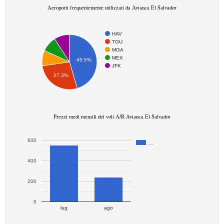
Aeroporti frequentemente utilizzati da Avianca El Salvador
HAV
TGU
MGA
MEX
45.5%
JFK
27.3%
Prezzi medi mensili dei voli A/R Avianca El Salvador
600
…
400
200
0
lug
ago