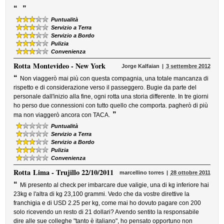
“
”
Puntualità
Servizio a Terra
Servizio a Bordo
Pulizia
Convenienza
Rotta
Montevideo - New York
Jorge Kalfaian
3 settembre 2012
“
Non viaggerò mai più con questa compagnia, una totale mancanza di
rispetto e di considerazione verso il passeggero. Bugie da parte del
personale dall'inizio alla fine, ogni rotta una storia differente. In tre giorni
ho perso due connessioni con tutto quello che comporta. pagherò di più
”
ma non viaggerò ancora con TACA.
Puntualità
Servizio a Terra
Servizio a Bordo
Pulizia
Convenienza
Rotta
Lima - Trujillo 22/10/2011
marcellino torres
28 ottobre 2011
“
Mi presento al check per imbarcare due valigie, una di kg inferiore hai
23kg e l'altra di kg 23,100 grammi. Vedo che da vostre direttive la
franchigia e di USD 2.25 per kg, come mai ho dovuto pagare con 200
solo ricevendo un resto di 21 dollari? Avendo sentito la responsabile
dire alle sue colleghe "tanto è italiano", ho pensato opportuno non