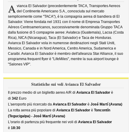
A
vianca El Salvador (precedentemente TACA, Transportes Aereos
del Continente Americano S.A., conosciuta sul mercato
semplicemente come "TACA"), è la compagnia aerea di bandiera di El
Salvador. Viene fondata nel 1931 con il nome di Empresa Transportes
Aéreos Centroamericanos, successivamente denominata Gruppo TACA
dalla fusione di 5 compagnie aeree: Aviateca (Guatemala), Lacsa (Costa
Rica), NICA (Nicaragua), Taca (El Salvador) e Taca de Honduras.
Avianca El Salvador vola in numerose destinazioni negli Stati Uniti,
Messico, Canada e in Nord America, Centro America, Sudamerica e
Caraibi. Avianca El Salvador è membro dell'alleanza Star Alliance, il suo
programma frequent flyer è "LifeMiles", mentre la sua airport lounge è
"Salones VIP".
Statistiche sui voli Avianca El Salvador
Il prezzo medio di un biglietto aereo A/R di
Avianca El Salvador
è
di
342
Euro
L'aeroporto più ricercato da
Avianca El Salvador
è
José Martí (Avana)
La rotta aerea più popolare di
Avianca El Salvador
è
Toncontín
(Tegucigalpa) - José Martí (Avana)
L'orario di partenza più frequente nei voli di
Avianca El Salvador
è
18:30