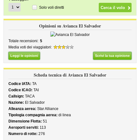
Solo voli diretti
Opinioni su Avianca El Salvador
Totale recensioni:
5
Media voti dei viaggiatori:
Leggi le opinioni
Scrivi la tua opinione
Scheda tecnica di Avianca El Salvador
Codice IATA:
TA
Codice ICAO:
TAI
Callsign:
TACA
Nazione:
El Salvador
Alleanza aerea:
Star Alliance
Tipologia compagnia aerea:
di linea
Dimensione Flotta:
51
Aeroporti serviti:
113
Numero di rotte:
276