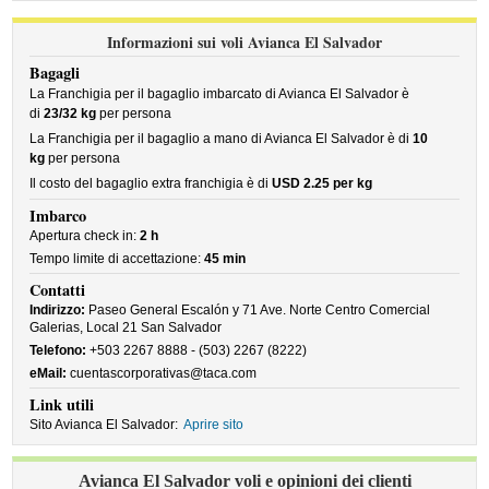
Informazioni sui voli Avianca El Salvador
Bagagli
La Franchigia per il bagaglio imbarcato di Avianca El Salvador è
di
23/32 kg
per persona
La Franchigia per il bagaglio a mano di Avianca El Salvador è di
10
kg
per persona
Il costo del bagaglio extra franchigia è di
USD 2.25 per kg
Imbarco
Apertura check in:
2 h
Tempo limite di accettazione:
45 min
Contatti
Indirizzo:
Paseo General Escalón y 71 Ave. Norte Centro Comercial
Galerias, Local 21 San Salvador
Telefono:
+503 2267 8888 - (503) 2267 (8222)
eMail:
cuentascorporativas@taca.com
Link utili
Sito Avianca El Salvador:
Aprire sito
Avianca El Salvador voli e opinioni dei clienti