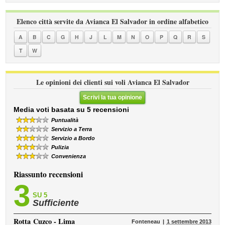
Elenco città servite da Avianca El Salvador in ordine alfabetico
A
B
C
G
H
J
L
M
N
O
P
Q
R
S
T
W
Le opinioni dei clienti sui voli Avianca El Salvador
Scrivi la tua opinione
Media voti basata su 5 recensioni
Puntualità
Servizio a Terra
Servizio a Bordo
Pulizia
Convenienza
Riassunto recensioni
3
SU 5
Sufficiente
Rotta
Cuzco - Lima
Fonteneau
1 settembre 2013