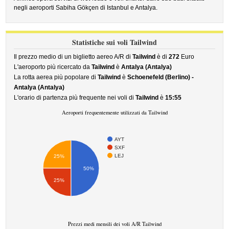
negli aeroporti Sabiha Gökçen di Istanbul e Antalya.
Statistiche sui voli Tailwind
Il prezzo medio di un biglietto aereo A/R di
Tailwind
è di
272
Euro
L'aeroporto più ricercato da
Tailwind
è
Antalya (Antalya)
La rotta aerea più popolare di
Tailwind
è
Schoenefeld (Berlino) -
Antalya (Antalya)
L'orario di partenza più frequente nei voli di
Tailwind
è
15:55
Aeroporti frequentemente utilizzati da Tailwind
AYT
SXF
LEJ
25%
50%
25%
Prezzi medi mensili dei voli A/R Tailwind