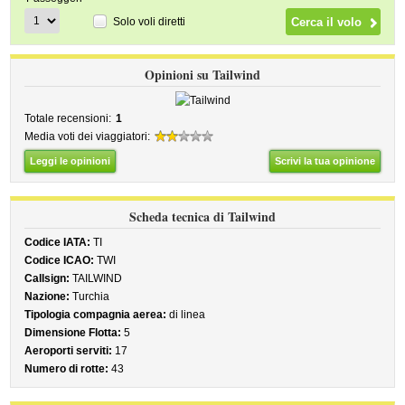
Solo voli diretti
Opinioni su Tailwind
Totale recensioni:
1
Media voti dei viaggiatori:
Leggi le opinioni
Scrivi la tua opinione
Scheda tecnica di Tailwind
Codice IATA:
TI
Codice ICAO:
TWI
Callsign:
TAILWIND
Nazione:
Turchia
Tipologia compagnia aerea:
di linea
Dimensione Flotta:
5
Aeroporti serviti:
17
Numero di rotte:
43