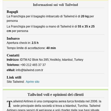
Informazioni sui voli Tailwind
Bagagli
La Franchigia per il bagaglio imbarcato di Tailwind è di
20 kg
per
persona
La Franchigia per il bagaglio a mano di Tailwind è di
55 x 35 x 25
cm
per persona
Imbarco
Apertura check in:
2.5 h
Tempo limite di accettazione:
40 min
Contatti
Indirizzo:
IDTM A2 Blok No:395,Yesilköy, Istanbul, Turkey
Telefono:
+90 212 465 37 37
eMail:
info@tailwind.com.tr
Link utili
Sito Tailwind:
Aprire sito
Tailwind voli e opinioni dei clienti
T
ailwind Airlines è una compagnia aerea turca fondata nel 2006. la
sede principale della società si trova a Istanbul, Turchia. Tailwind
Airlines opera servizi di wet-lease e voli charter dalle sue basi situate