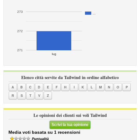
273
…
272
271
lug
Elenco città servite da Tailwind in ordine alfabetico
A
B
C
D
E
F
H
I
K
L
M
N
O
P
R
S
T
V
Z
Le opinioni dei clienti sui voli Tailwind
Scrivi la tua opinione
Media voti basata su 1 recensioni
Puntualità