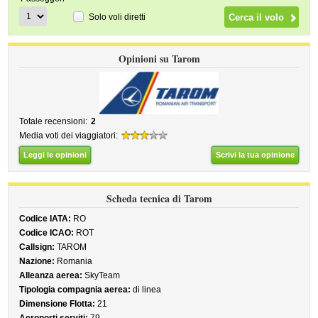
Solo voli diretti
Opinioni su Tarom
Totale recensioni:
2
Media voti dei viaggiatori:
Leggi le opinioni
Scrivi la tua opinione
Scheda tecnica di Tarom
Codice IATA:
RO
Codice ICAO:
ROT
Callsign:
TAROM
Nazione:
Romania
Alleanza aerea:
SkyTeam
Tipologia compagnia aerea:
di linea
Dimensione Flotta:
21