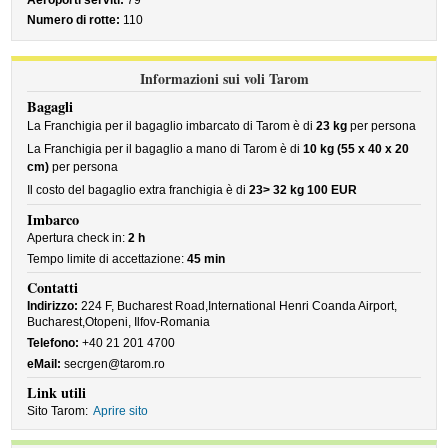
Aeroporti serviti:
79
Numero di rotte:
110
Informazioni sui voli Tarom
Bagagli
La Franchigia per il bagaglio imbarcato di Tarom è di
23 kg
per persona
La Franchigia per il bagaglio a mano di Tarom è di
10 kg (55 x 40 x 20
cm)
per persona
Il costo del bagaglio extra franchigia è di
23> 32 kg 100 EUR
Imbarco
Apertura check in:
2 h
Tempo limite di accettazione:
45 min
Contatti
Indirizzo:
224 F, Bucharest Road,International Henri Coanda Airport,
Bucharest,Otopeni, Ilfov-Romania
Telefono:
+40 21 201 4700
eMail:
secrgen@tarom.ro
Link utili
Sito Tarom:
Aprire sito