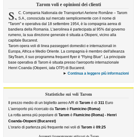
Tarom voli e opinioni dei clienti
S.
C. Compania Nationala de Transporturi Aeriene Române – Tarom
S.A., conosciuta sul mercato semplicemente con il nome di
"Tarom" e operativa dal 18 settembre 1954, è la compagnia aerea di
bandiera della Romania. L'aerolinea è partecipata al 95% dal governo
rumeno, la sua direzione generale è situata a Otopeni, vicino alla
capitale Bucarest.
Tarom opera voli di linea passeggeri domestici e internazionali in
Europa, Africa e Medio Oriente. La compagnia è membro dell'alleanza
SkyTeam, il suo programma frequent flyer è "Flying Blue". La principale
base operativa di Tarom è situata presso l'aeroporto internazionale
Henri Coanda (Otopeni, iata OTP) di Bucarest.
Continua a leggere più informazioni
Statistiche sui voli Tarom
Il prezzo medio di un biglietto aereo A/R di
Tarom
è di
311
Euro
L'aeroporto più ricercato da
Tarom
è
Fiumicino (Roma)
La rotta aerea più popolare di
Tarom
è
Fiumicino (Roma) - Henri
Coanda-Otopeni (Bucarest)
L'orario di partenza più frequente nei voli di
Tarom
è
09:25
Aeroporti frequentemente utilizzati da Tarom