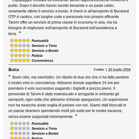
Equipaggio cordiale ed efficiente, aereo ragionevolmente moderno e
pulito. Dopo il decollo hanno servito bevande e un pasto caldo,
veramente ottimo il servizio a bordo. Il check in all'aeroporto di Bucarest
OTP è caotico, con lunghe code e personale non proprio efficente.
Tarom offre un servizio di prima classe in economy in aria, ma ha
bisogno di migliorare nell'aeroporto di Bucarest nell'assistenza a
”
terra.
Puntualità
Servizio a Terra
Servizio a Bordo
Pulizia
Convenienza
Rotta
Collier
22 luglio 2010
“
Buon cibo, ma nient'altro. Un ritardo di due ore che ci ha fatto perdere
il nostro volo in coincidenza. Abbiamo dovuto aspettare 24 ore per
prendere il volo successivo pagando i biglietti a prezzo pieno. Il
personale di Tarom è stato maleducato e arrogante in entrambi gli
aeroporti, ogni volta che abbiamo richiesto spiegazioni. Un supervisore
non ha neanche avuto voglia di parlare con noi. Siamo stati bloccati in
un paese straniero spendendo molti più soldi per le nostre vacanze,
”
senza essere supportati minimamente.
Puntualità
Servizio a Terra
Servizio a Bordo
Pulizia