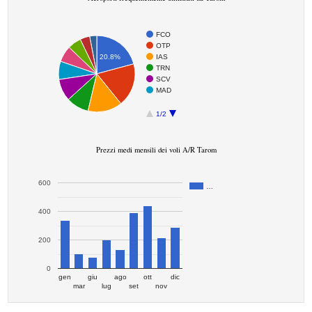
FCO
OTP
IAS
20.8%
TRN
SCV
MAD
1/2
Prezzi medi mensili dei voli A/R Tarom
600
…
400
200
0
gen
giu
ago
ott
dic
mar
lug
set
nov