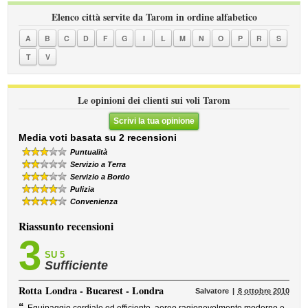
Elenco città servite da Tarom in ordine alfabetico
A
B
C
D
F
G
I
L
M
N
O
P
R
S
T
V
Le opinioni dei clienti sui voli Tarom
Scrivi la tua opinione
Media voti basata su 2 recensioni
Puntualità
Servizio a Terra
Servizio a Bordo
Pulizia
Convenienza
Riassunto recensioni
3
SU 5
Sufficiente
Rotta
Londra - Bucarest - Londra
Salvatore
8 ottobre 2010
“