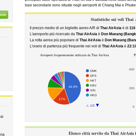
basi secondarie sono situate negli aeroporti di Chiang Mai e Phuket
ione
Statistiche sui voli Thai
Il prezzo medio di un biglietto aereo A/R di
Thai AirAsia
è di
116
L'aeroporto più ricercato da
Thai AirAsia
è
Don Mueang (Bangk
La rotta aerea più popolare di
Thai AirAsia
è
Don Mueang (Bangk
L'orario di partenza più frequente nei voli di
Thai AirAsia
è
22:1
Aeroporti frequentemente utilizzati da Thai AirAsia
P
400
DMK
DPS
HKT
KBV
44.8%
200
SIN
HKG
17%
1/2
0
ai
Elenco città servite da Thai AirAsia 
ona