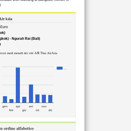
.
 AirAsia
Euro
ok)
ok) - Ngurah Rai (Bali)
0
rezzi medi mensili dei voli A/R Thai AirAsia
…
gen
apr
set
nov
feb
giu
ott
dic
in ordine alfabetico