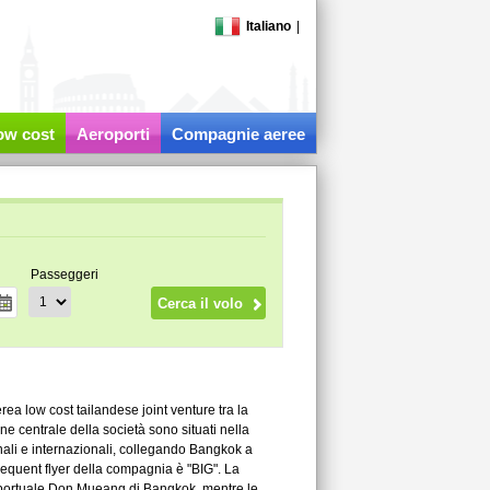
Italiano
|
low cost
Aeroporti
Compagnie aeree
Passeggeri
ea low cost tailandese joint venture tra la
one centrale della società sono situati nella
nali e internazionali, collegando Bangkok a
frequent flyer della compagnia è "BIG". La
roportuale Don Mueang di Bangkok, mentre le