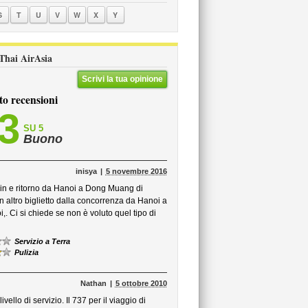
S
T
U
V
W
X
Y
i Thai AirAsia
Scrivi la tua opinione
to recensioni
,3
SU 5
Buono
inisya
5 novembre 2016
in e ritorno da Hanoi a Dong Muang di
altro biglietto dalla concorrenza da Hanoi a
 Ci si chiede se non è voluto quel tipo di
Servizio a Terra
Pulizia
Nathan
5 ottobre 2010
ivello di servizio. Il 737 per il viaggio di