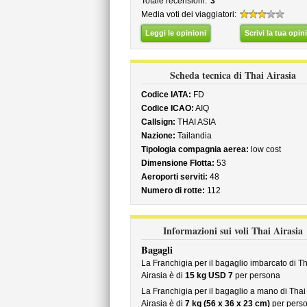
Totale recensioni:
3
Media voti dei viaggiatori:
Leggi le opinioni
Scrivi la tua opin
Scheda tecnica di Thai Airasia
Codice IATA:
FD
Codice ICAO:
AIQ
Callsign:
THAI ASIA
Nazione:
Tailandia
Tipologia compagnia aerea:
low cost
Dimensione Flotta:
53
Aeroporti serviti:
48
Numero di rotte:
112
Informazioni sui voli Thai Airasia
Bagagli
La Franchigia per il bagaglio imbarcato di Th
Airasia è di
15 kg USD 7
per persona
La Franchigia per il bagaglio a mano di Thai
Airasia è di
7 kg (56 x 36 x 23 cm)
per pers