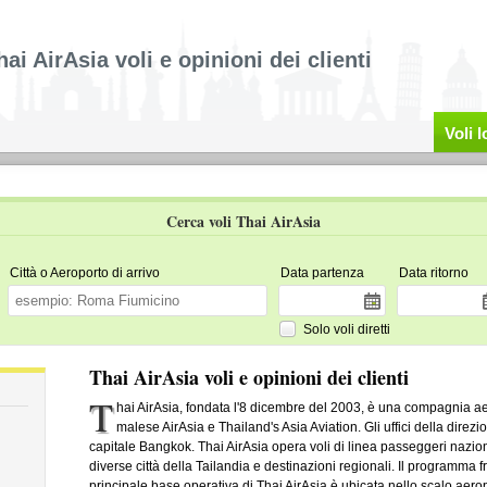
hai AirAsia voli e opinioni dei clienti
Voli 
Cerca voli Thai AirAsia
Città o Aeroporto di arrivo
Data partenza
Data ritorno
Solo voli diretti
Thai AirAsia voli e opinioni dei clienti
T
hai AirAsia, fondata l'8 dicembre del 2003, è una compagnia aer
malese AirAsia e Thailand's Asia Aviation. Gli uffici della direzi
capitale Bangkok. Thai AirAsia opera voli di linea passeggeri nazio
diverse città della Tailandia e destinazioni regionali. Il programma 
principale base operativa di Thai AirAsia è ubicata nello scalo ae