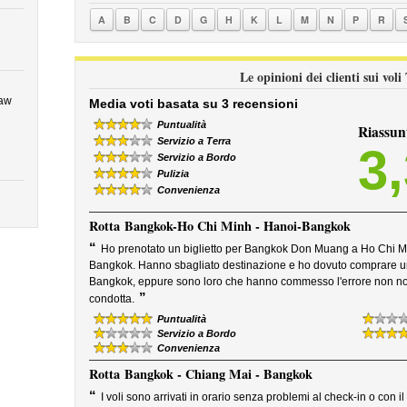
A
B
C
D
G
H
K
L
M
N
P
R
Le opinioni dei clienti sui vol
eaw
Media voti basata su 3 recensioni
Puntualità
Riassun
Servizio a Terra
3
Servizio a Bordo
Pulizia
Convenienza
Rotta
Bangkok-Ho Chi Minh - Hanoi-Bangkok
“
Ho prenotato un biglietto per Bangkok Don Muang a Ho Chi M
Bangkok. Hanno sbagliato destinazione e ho dovuto comprare un 
Bangkok, eppure sono loro che hanno commesso l'errore non noi,.
”
condotta.
Puntualità
Servizio a Bordo
Convenienza
Rotta
Bangkok - Chiang Mai - Bangkok
“
I voli sono arrivati in orario senza problemi al check-in o con il l