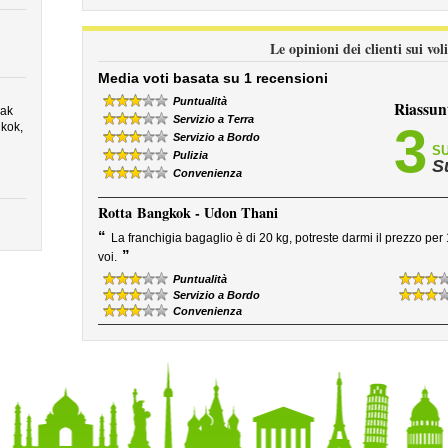
Le opinioni dei clienti sui vo
Media voti basata su 1 recensioni
Puntualità
Riassun
ak
Servizio a Terra
3
gkok,
Servizio a Bordo
SU
Pulizia
S
Convenienza
Rotta
Bangkok - Udon Thani
“
La franchigia bagaglio è di 20 kg, potreste darmi il prezzo pe
”
voi.
Puntualità
Servizio a Bordo
Convenienza