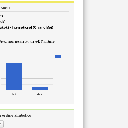
i Smile
ro
ok)
ok) - International (Chiang Mai)
Prezzi medi mensili dei voli A/R Thai Smile
…
lug
ago
n ordine alfabetico
Y