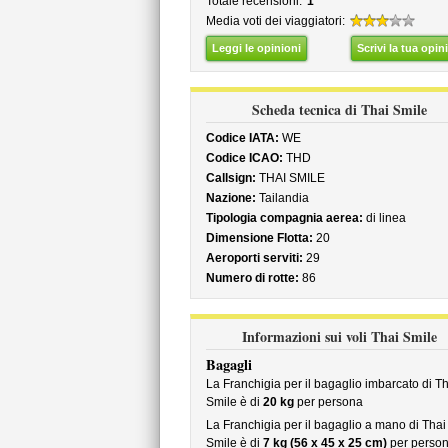
Totale recensioni:
1
Media voti dei viaggiatori:
Leggi le opinioni
Scrivi la tua opin
Scheda tecnica di Thai Smile
Codice IATA:
WE
Codice ICAO:
THD
Callsign:
THAI SMILE
Nazione:
Tailandia
Tipologia compagnia aerea:
di linea
Dimensione Flotta:
20
Aeroporti serviti:
29
Numero di rotte:
86
Informazioni sui voli Thai Smile
Bagagli
La Franchigia per il bagaglio imbarcato di Th
Smile è di
20 kg
per persona
La Franchigia per il bagaglio a mano di Thai
Smile è di
7 kg (56 x 45 x 25 cm)
per perso