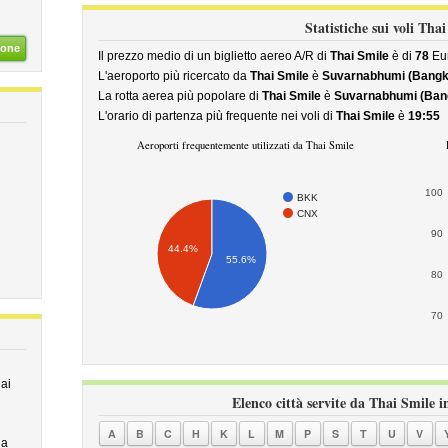
Statistiche sui voli Tha
ione
Il prezzo medio di un biglietto aereo A/R di
Thai Smile
è di
78
Eu
L'aeroporto più ricercato da
Thai Smile
è
Suvarnabhumi (Bangk
La rotta aerea più popolare di
Thai Smile
è
Suvarnabhumi (Bangk
L'orario di partenza più frequente nei voli di
Thai Smile
è
19:55
Aeroporti frequentemente utilizzati da Thai Smile
100
BKK
CNX
90
44.4%
55.6%
80
70
ai
Elenco città servite da Thai Smile i
A
B
C
H
K
L
M
P
S
T
U
V
na