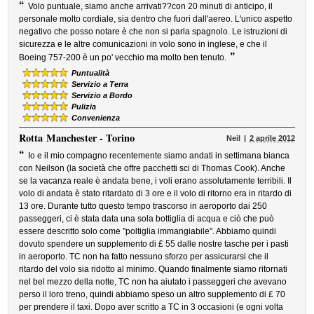
“
Volo puntuale, siamo anche arrivati??con 20 minuti di anticipo, il
personale molto cordiale, sia dentro che fuori dall'aereo. L'unico aspetto
negativo che posso notare è che non si parla spagnolo. Le istruzioni di
sicurezza e le altre comunicazioni in volo sono in inglese, e che il
”
Boeing 757-200 è un po' vecchio ma molto ben tenuto.
Puntualità
Servizio a Terra
Servizio a Bordo
Pulizia
Convenienza
Rotta
Manchester - Torino
Neil
2 aprile 2012
“
Io e il mio compagno recentemente siamo andati in settimana bianca
con Neilson (la società che offre pacchetti sci di Thomas Cook). Anche
se la vacanza reale è andata bene, i voli erano assolutamente terribili. Il
volo di andata è stato ritardato di 3 ore e il volo di ritorno era in ritardo di
13 ore. Durante tutto questo tempo trascorso in aeroporto dai 250
passeggeri, ci è stata data una sola bottiglia di acqua e ciò che può
essere descritto solo come "poltiglia immangiabile". Abbiamo quindi
dovuto spendere un supplemento di £ 55 dalle nostre tasche per i pasti
in aeroporto. TC non ha fatto nessuno sforzo per assicurarsi che il
ritardo del volo sia ridotto al minimo. Quando finalmente siamo ritornati
nel bel mezzo della notte, TC non ha aiutato i passeggeri che avevano
perso il loro treno, quindi abbiamo speso un altro supplemento di £ 70
per prendere il taxi. Dopo aver scritto a TC in 3 occasioni (e ogni volta