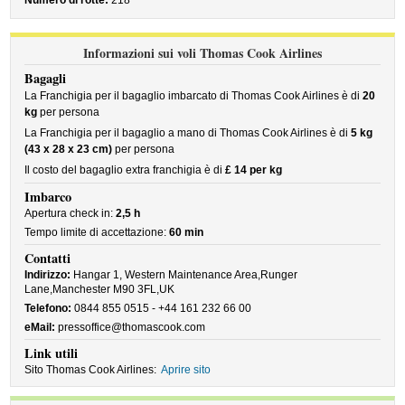
Numero di rotte:
218
Informazioni sui voli Thomas Cook Airlines
Bagagli
La Franchigia per il bagaglio imbarcato di Thomas Cook Airlines è di
20
kg
per persona
La Franchigia per il bagaglio a mano di Thomas Cook Airlines è di
5 kg
(43 x 28 x 23 cm)
per persona
Il costo del bagaglio extra franchigia è di
£ 14 per kg
Imbarco
Apertura check in:
2,5 h
Tempo limite di accettazione:
60 min
Contatti
Indirizzo:
Hangar 1, Western Maintenance Area,Runger
Lane,Manchester M90 3FL,UK
Telefono:
0844 855 0515 - +44 161 232 66 00
eMail:
pressoffice@thomascook.com
Link utili
Sito Thomas Cook Airlines:
Aprire sito