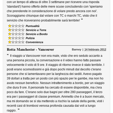
con un tempo di attesa di oltre 3 settimane per ricevere una risposta
'standard') hanno offerto delle mere scuse concludendo con 'speriamo
che prenderete in considerazione di volare presto ancora con noi'.
Scoraggiamo chiunque dal volare con TC o marchi TC, visto che il
”
servizio che riceveranno probabilmente sarà terribile!
Puntualità
Servizio a Terra
Servizio a Bordo
Pulizia
Convenienza
Rotta
Manchester - Vancouver
Barney
14 febbraio 2012
“
Il viaggio a Vancouver non era male, visto che ero seduto accanto a
una persona piccola, la conversazione e il video hanno fatto passare
velocemente il volo di 9 ore. Il viaggio di ritorno invece è stato terribile. I
posti erano scomodissimi e già dopo pochi minuti dal decollo c'erano
persone che si lamentavano per la larghezza dei sedili. Avevo pagato
39 dollari a tratta per un posto con più spazio per le gambe, ma non ho
avuto nessun beneficio. Nessun intrattenimento a bordo, per un viaggio
che dura 9 ore. Il personale ha cercato di essere disponibile, ma c'era
poco da fare. C'erano solo due bagni per oltre 280 passeggeri, il terzo
era per i passeggeri di classe premium. Ammetto che è a buon mercato,
ma mi domando se si sta mettendo a rischio la salute della gente, visti i
recenti casi di trombosi venosa profonda causata dai voli a lungo
”
raggio.