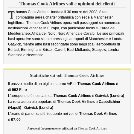
Thomas Cook Airlines voli e opinioni dei clienti
T
homas Cook Airlines, fondata il 30 marzo del 2008, è una
compagnia aerea charter britannica con sede a Manchester,
Inghilterra. Thomas Cook Airlines opera voli passeggeri su numerose
destinazioni vacanza in Europa, con particolare focus sull'area del
Mediterraneo, Africa del Nord, Nord America e Caraibi. Le sue principali
basi operative sono situate presso gli aeroporti di Manchester e Londra
Gatwick, mentre altre basi secondarie sono negli scali aeroportuali di
Belfast, Birmingham, Bristol, Cardiff, East Midlands, Glasgow, Londra
Stansted e Newcastle.
Statistiche sui voli Thomas Cook Airlines
Il prezzo medio di un biglietto aereo A/R di
Thomas Cook Airlines
è
di
992
Euro
L'aeroporto più ricercato da
Thomas Cook Airlines
è
Gatwick (Londra)
La rotta aerea più popolare di
Thomas Cook Airlines
è
Capodichino
(Napoli) - Gatwick (Londra)
L'orario di partenza più frequente nei voli di
Thomas Cook Airlines
è
07:00
Aeroporti frequentemente utilizzati da Thomas Cook Airlines