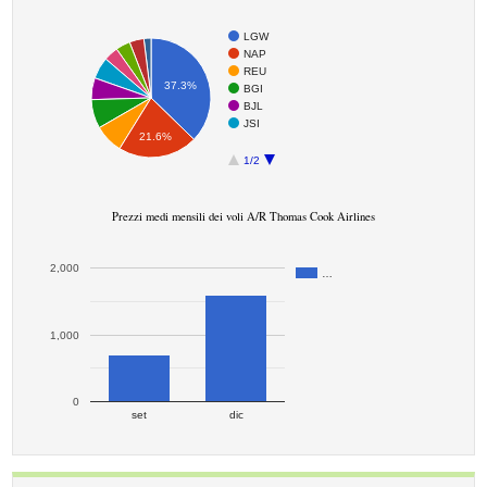
LGW
NAP
REU
37.3%
BGI
BJL
JSI
21.6%
1/2
Prezzi medi mensili dei voli A/R Thomas Cook Airlines
2,000
…
1,000
0
set
dic