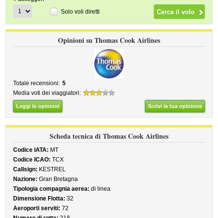
Solo voli diretti
Opinioni su Thomas Cook Airlines
Totale recensioni:
5
Media voti dei viaggiatori:
Leggi le opinioni
Scrivi la tua opinione
Scheda tecnica di Thomas Cook Airlines
Codice IATA:
MT
Codice ICAO:
TCX
Callsign:
KESTREL
Nazione:
Gran Bretagna
Tipologia compagnia aerea:
di linea
Dimensione Flotta:
32
Aeroporti serviti:
72