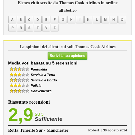
Elenco città servite da Thomas Cook Airlines in ordine
alfabetico
A
B
C
D
E
F
G
H
I
K
L
M
N
O
P
R
S
T
V
Z
Le opinioni dei clienti sui voli Thomas Cook Airlines
Scrivi la tua opinione
Media voti basata su 5 recensioni
Puntualità
Servizio a Terra
Servizio a Bordo
Pulizia
Convenienza
Riassunto recensioni
2,9
SU 5
Sufficiente
Rotta
Tenerife Sur - Manchester
Robert
30 agosto 2014