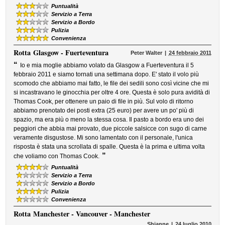
Puntualità
Servizio a Terra
Servizio a Bordo
Pulizia
Convenienza
Rotta
Glasgow - Fuerteventura
Peter Walter
24 febbraio 2011
“
Io e mia moglie abbiamo volato da Glasgow a Fuerteventura il 5
febbraio 2011 e siamo tornati una settimana dopo. E' stato il volo più
scomodo che abbiamo mai fatto, le file dei sedili sono così vicine che mi
si incastravano le ginocchia per oltre 4 ore. Questa è solo pura avidità di
Thomas Cook, per ottenere un paio di file in più. Sul volo di ritorno
abbiamo prenotato dei posti extra (25 euro) per avere un po' più di
spazio, ma era più o meno la stessa cosa. Il pasto a bordo era uno dei
peggiori che abbia mai provato, due piccole salsicce con sugo di carne
veramente disgustose. Mi sono lamentato con il personale, l'unica
risposta è stata una scrollata di spalle. Questa è la prima e ultima volta
”
che voliamo con Thomas Cook.
Puntualità
Servizio a Terra
Servizio a Bordo
Pulizia
Convenienza
Rotta
Manchester - Vancouver - Manchester
Shianne
24 luglio 2010