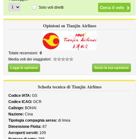
Solo voli diretti
Opinioni su Tianjin Airlines
Totale recensioni:
0
Media voti dei viaggiatori:
Leggi le opinioni
Scrivi la tua opinione
Scheda tecnica di Tianjin Airlines
Codice IATA:
GS
Codice ICAO:
GCR
Callsign:
BOHAI
Nazione:
Cina
Tipologia compagnia aerea:
di linea
Dimensione Flotta:
87
Aeroporti serviti:
109