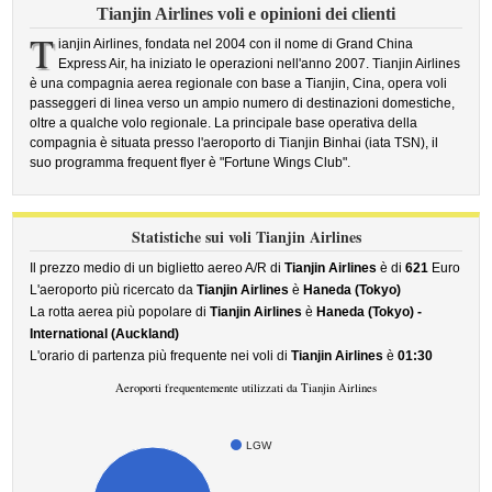
Tianjin Airlines voli e opinioni dei clienti
T
ianjin Airlines, fondata nel 2004 con il nome di Grand China
Express Air, ha iniziato le operazioni nell'anno 2007. Tianjin Airlines
è una compagnia aerea regionale con base a Tianjin, Cina, opera voli
passeggeri di linea verso un ampio numero di destinazioni domestiche,
oltre a qualche volo regionale. La principale base operativa della
compagnia è situata presso l'aeroporto di Tianjin Binhai (iata TSN), il
suo programma frequent flyer è "Fortune Wings Club".
Statistiche sui voli Tianjin Airlines
Il prezzo medio di un biglietto aereo A/R di
Tianjin Airlines
è di
621
Euro
L'aeroporto più ricercato da
Tianjin Airlines
è
Haneda (Tokyo)
La rotta aerea più popolare di
Tianjin Airlines
è
Haneda (Tokyo) -
International (Auckland)
L'orario di partenza più frequente nei voli di
Tianjin Airlines
è
01:30
Aeroporti frequentemente utilizzati da Tianjin Airlines
LGW