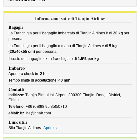
Numero di rotte:
288
Informazioni sui voli Tianjin Airlines
Bagagli
La Franchigia per il bagaglio imbarcato di Tianjin Airlines è di
20 kg
per
persona
La Franchigia per il bagaglio a mano di Tianjin Airlines è di
5 kg
(20x40x55 cm)
per persona
Il costo del bagaglio extra franchigia è di
1.5% per kg
Imbarco
Apertura check in:
2 h
Tempo limite di accettazione:
40 min
Contatti
Indirizzo:
Tianjin Binhai Int. Airport, 300300-Tianjin, Dongli District,
China
Telefono:
+86 (0)898 95 350/0710
eMail:
hz_he@hnair.com
Link utili
Sito Tianjin Airlines:
Aprire sito