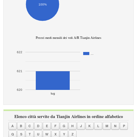
100%
Prezzi medi mensili dei voli A/R Tianjin Airlines
622
…
621
620
lug
Elenco città servite da Tianjin Airlines in ordine alfabetico
A
B
C
D
E
F
G
H
J
K
L
M
N
P
Q
S
T
U
W
X
Y
Z