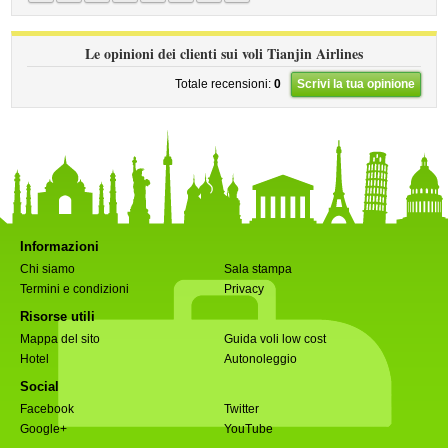
Le opinioni dei clienti sui voli Tianjin Airlines
Totale recensioni:
0
Scrivi la tua opinione
Informazioni
Chi siamo
Sala stampa
Termini e condizioni
Privacy
Risorse utili
Mappa del sito
Guida voli low cost
Hotel
Autonoleggio
Social
Facebook
Twitter
Google+
YouTube