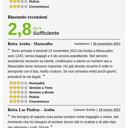
Pulizia
Convenienza
Riassunto recensioni
2,8
SU 5
Sufficiente
Rotta
Aruba - Maracaibo
humberto
25 novembre 2013
“
Sono arrivato il venerdì 15 novembre 2013 da Aruba a Maracaibo,
volo 1243, senza bagagli e li sto ancora aspettando. Nel servizio
assistenza nessuno sa niente, continuano a darmi un numero qui a
Maracaibo dove nessuno risponde. Ho già dovuto recarmi 4 volte in
aeroporto con il taxi, molto costoso. Se non arrivano entro pochi giorni,
”
prenderò le vie legali.
Puntualità
Servizio a Terra
Servizio a Bordo
Pulizia
Convenienza
Rotta
Las Piedras - Aruba
Carmen Goitia
15 marzo 2013
“
Ho bisogno di sapere cosa posso portare come bagaglio a mano, dal
momento che ho bisogno di portare alcuni cibi in scatola o di altro tipo
”
per alleviare i costi. Grazie