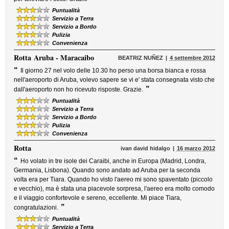
Puntualità
Servizio a Terra
Servizio a Bordo
Pulizia
Convenienza
Rotta
Aruba - Maracaibo
BEATRIZ NUÑEZ
4 settembre 2012
“
Il giorno 27 nel volo delle 10.30 ho perso una borsa bianca e rossa
nell'aeroporto di Aruba, volevo sapere se vi e' stata consegnata visto che
”
dall'aeroporto non ho ricevuto risposte. Grazie.
Puntualità
Servizio a Terra
Servizio a Bordo
Pulizia
Convenienza
Rotta
ivan david hidalgo
16 marzo 2012
“
Ho volato in tre isole dei Caraibi, anche in Europa (Madrid, Londra,
Germania, Lisbona). Quando sono andato ad Aruba per la seconda
volta era per Tiara. Quando ho visto l'aereo mi sono spaventato (piccolo
e vecchio), ma è stata una piacevole sorpresa, l'aereo era molto comodo
e il viaggio confortevole e sereno, eccellente. Mi piace Tiara,
”
congratulazioni.
Puntualità
Servizio a Terra