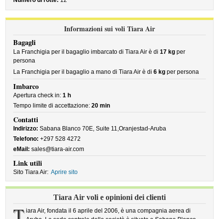
Numero di rotte:
12
Informazioni sui voli Tiara Air
Bagagli
La Franchigia per il bagaglio imbarcato di Tiara Air è di
17 kg
per
persona
La Franchigia per il bagaglio a mano di Tiara Air è di
6 kg
per persona
Imbarco
Apertura check in:
1 h
Tempo limite di accettazione:
20 min
Contatti
Indirizzo:
Sabana Blanco 70E, Suite 11,Oranjestad-Aruba
Telefono:
+297 528 4272
eMail:
sales@tiara-air.com
Link utili
Sito Tiara Air:
Aprire sito
Tiara Air voli e opinioni dei clienti
T
iara Air, fondata il 6 aprile del 2006, è una compagnia aerea di