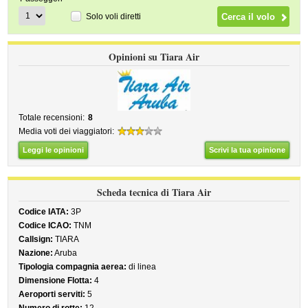
Solo voli diretti
Opinioni su Tiara Air
Totale recensioni:
8
Media voti dei viaggiatori:
Leggi le opinioni
Scrivi la tua opinione
Scheda tecnica di Tiara Air
Codice IATA:
3P
Codice ICAO:
TNM
Callsign:
TIARA
Nazione:
Aruba
Tipologia compagnia aerea:
di linea
Dimensione Flotta:
4
Aeroporti serviti:
5