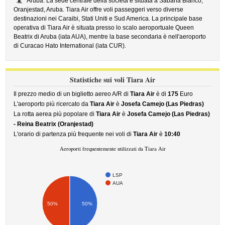
Aruba. La sede centrale della società è situata a Sabana Blanco,
Oranjestad, Aruba. Tiara Air offre voli passeggeri verso diverse
destinazioni nei Caraibi, Stati Uniti e Sud America. La principale base
operativa di Tiara Air è situata presso lo scalo aeroportuale Queen
Beatrix di Aruba (iata AUA), mentre la base secondaria è nell'aeroporto
di Curacao Hato International (iata CUR).
Statistiche sui voli Tiara Air
Il prezzo medio di un biglietto aereo A/R di
Tiara Air
è di
175
Euro
L'aeroporto più ricercato da
Tiara Air
è
Josefa Camejo (Las Piedras)
La rotta aerea più popolare di
Tiara Air
è
Josefa Camejo (Las Piedras)
- Reina Beatrix (Oranjestad)
L'orario di partenza più frequente nei voli di
Tiara Air
è
10:40
Aeroporti frequentemente utilizzati da Tiara Air
LSP
AUA
50%
50%