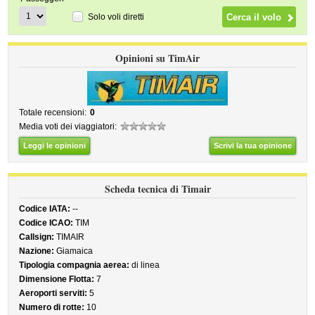
Solo voli diretti
Opinioni su TimAir
Totale recensioni:
0
Media voti dei viaggiatori:
Leggi le opinioni
Scrivi la tua opinione
Scheda tecnica di Timair
Codice IATA:
--
Codice ICAO:
TIM
Callsign:
TIMAIR
Nazione:
Giamaica
Tipologia compagnia aerea:
di linea
Dimensione Flotta:
7
Aeroporti serviti:
5
Numero di rotte:
10