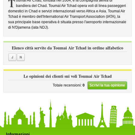
T
oumaï Air Chad, fondata nel 2004, è la compagnia aerea di
bandiera del Chad. Toumaï Air Tchad opera voli di linea passeggeri
domestici in Chad e servizi internazionali verso Africa e Asia. Toumaï Air
Tchad è membro dell'International Air Transport Association (IATA), la
sua principale base operativa è situata presso l'aeroporto internazionale
di N'Djamena (iata NDJ).
Elenco città servite da Toumai Air Tchad in ordine alfabetico
J
N
Le opinioni dei clienti sui voli Toumai Air Tchad
Totale recensioni:
0
Scrivi la tua opinione
Informazioni