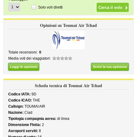
Solo voli diretti
Opinioni su Toumai Air Tchad
Totale recensioni:
0
Media voti dei viaggiatori:
Leggi le opinioni
Scrivi la tua opinione
Scheda tecnica di Toumai Air Tchad
Codice IATA:
9D
Codice ICAO:
THE
Callsign:
TOUMAI AIR
Nazione:
Ciad
Tipologia compagnia aerea:
di linea
Dimensione Flotta:
2
Aeroporti serviti:
8