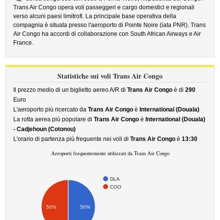
Trans Air Congo opera voli passeggeri e cargo domestici e regionali
verso alcuni paesi limitrofi. La principale base operativa della
compagnia è situata presso l'aeroporto di Pointe Noire (iata PNR). Trans
Air Congo ha accordi di collaborazione con South African Airways e Air
France.
Statistiche sui voli Trans Air Congo
Il prezzo medio di un biglietto aereo A/R di
Trans Air Congo
è di
290
Euro
L'aeroporto più ricercato da
Trans Air Congo
è
International (Douala)
La rotta aerea più popolare di
Trans Air Congo
è
International (Douala)
- Cadjehoun (Cotonou)
L'orario di partenza più frequente nei voli di
Trans Air Congo
è
13:30
Aeroporti frequentemente utilizzati da Trans Air Congo
DLA
COO
50%
50%