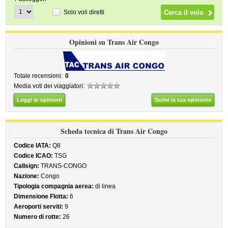
Solo voli diretti
Opinioni su Trans Air Congo
Totale recensioni:
0
Media voti dei viaggiatori:
Leggi le opinioni
Scrivi la tua opinione
Scheda tecnica di Trans Air Congo
Codice IATA:
Q8
Codice ICAO:
TSG
Callsign:
TRANS-CONGO
Nazione:
Congo
Tipologia compagnia aerea:
di linea
Dimensione Flotta:
6
Aeroporti serviti:
9
Numero di rotte:
26