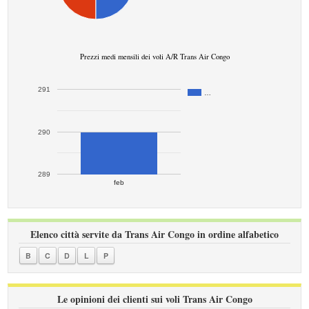
Prezzi medi mensili dei voli A/R Trans Air Congo
291
…
290
289
feb
Elenco città servite da Trans Air Congo in ordine alfabetico
B
C
D
L
P
Le opinioni dei clienti sui voli Trans Air Congo