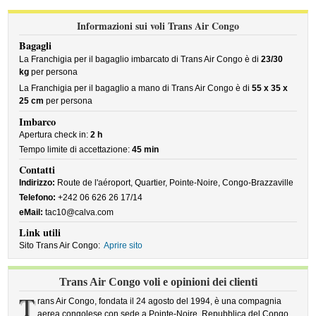
Informazioni sui voli Trans Air Congo
Bagagli
La Franchigia per il bagaglio imbarcato di Trans Air Congo è di
23/30
kg
per persona
La Franchigia per il bagaglio a mano di Trans Air Congo è di
55 x 35 x
25 cm
per persona
Imbarco
Apertura check in:
2 h
Tempo limite di accettazione:
45 min
Contatti
Indirizzo:
Route de l'aéroport, Quartier, Pointe-Noire, Congo-Brazzaville
Telefono:
+242 06 626 26 17/14
eMail:
tac10@calva.com
Link utili
Sito Trans Air Congo:
Aprire sito
Trans Air Congo voli e opinioni dei clienti
T
rans Air Congo, fondata il 24 agosto del 1994, è una compagnia
aerea congolese con sede a Pointe-Noire, Repubblica del Congo.