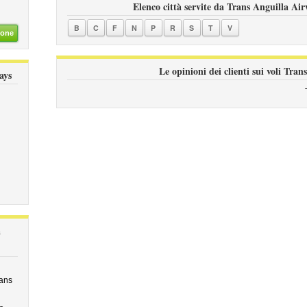
Elenco città servite da Trans Anguilla Air
B
C
F
N
P
R
S
T
V
ione
Le opinioni dei clienti sui voli Tra
ays
a
rans