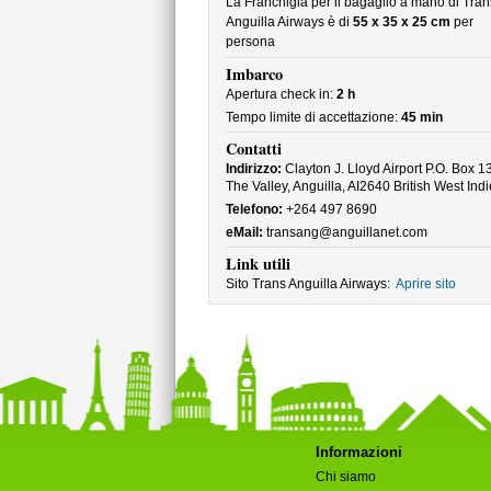
La Franchigia per il bagaglio a mano di Tran
Anguilla Airways è di
55 x 35 x 25 cm
per
persona
Imbarco
Apertura check in:
2 h
Tempo limite di accettazione:
45 min
Contatti
Indirizzo:
Clayton J. Lloyd Airport P.O. Box 1
The Valley, Anguilla, AI2640 British West Indi
Telefono:
+264 497 8690
eMail:
transang@anguillanet.com
Link utili
Sito Trans Anguilla Airways:
Aprire sito
Informazioni
Chi siamo