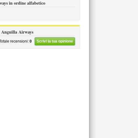
ways in ordine alfabetico
ns Anguilla Airways
Totale recensioni:
0
Scrivi la tua opinione