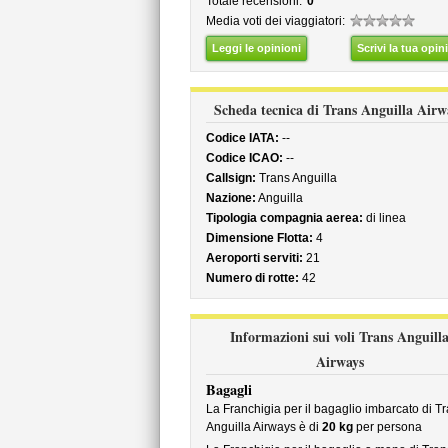
Totale recensioni:
0
Media voti dei viaggiatori:
Leggi le opinioni
Scrivi la tua opin
Scheda tecnica di Trans Anguilla Airw
Codice IATA:
--
Codice ICAO:
--
Callsign:
Trans Anguilla
Nazione:
Anguilla
Tipologia compagnia aerea:
di linea
Dimensione Flotta:
4
Aeroporti serviti:
21
Numero di rotte:
42
Informazioni sui voli Trans Anguill
Airways
Bagagli
La Franchigia per il bagaglio imbarcato di T
Anguilla Airways è di
20 kg
per persona