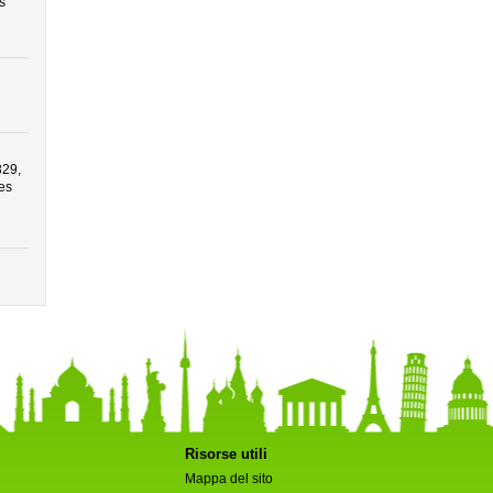
s
329,
es
Risorse utili
Mappa del sito