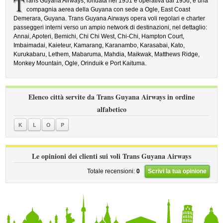
T
rans Guyana Airways, fondata nel 1951 e operativa dal 1956, è una
compagnia aerea della Guyana con sede a Ogle, East Coast
Demerara, Guyana. Trans Guyana Airways opera voli regolari e charter
passeggeri interni verso un ampio network di destinazioni, nel dettaglio:
Annai, Apoteri, Bemichi, Chi Chi West, Chi-Chi, Hampton Court,
Imbaimadai, Kaieteur, Kamarang, Karanambo, Karasabai, Kato,
Kurukabaru, Lethem, Mabaruma, Mahdia, Maikwak, Matthews Ridge,
Monkey Mountain, Ogle, Orinduik e Port Kaituma.
Elenco città servite da Trans Guyana Airways in ordine
alfabetico
K
L
O
P
Le opinioni dei clienti sui voli Trans Guyana Airways
Totale recensioni:
0
Scrivi la tua opinione