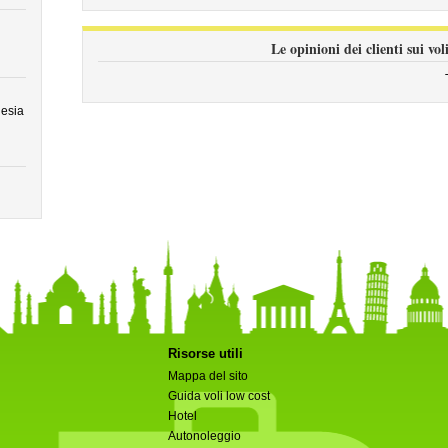
Le opinioni dei clienti sui vo
esia
Risorse utili
Mappa del sito
Guida voli low cost
Hotel
Autonoleggio