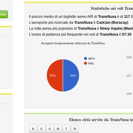
Statistiche sui voli Tra
ione
Il prezzo medio di un biglietto aereo A/R di
TransNusa
è di
117
E
L'aeroporto più ricercato da
TransNusa
è
Caticlan (Boracay)
La rotta aerea più popolare di
TransNusa
è
Ninoy Aquino (Manil
L'orario di partenza più frequente nei voli di
TransNusa
è
07:30
Aeroporti frequentemente utilizzati da TransNusa
118
MPH
MNL
50%
50%
117
116
Elenco città servite da TransNusa in
B
E
K
M
T
W