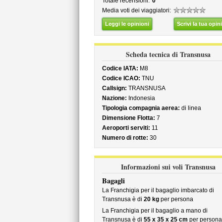
Totale recensioni:
0
Media voti dei viaggiatori:
Leggi le opinioni
Scrivi la tua opin
Scheda tecnica di Transnusa
Codice IATA:
M8
Codice ICAO:
TNU
Callsign:
TRANSNUSA
Nazione:
Indonesia
Tipologia compagnia aerea:
di linea
Dimensione Flotta:
7
Aeroporti serviti:
11
Numero di rotte:
30
Informazioni sui voli Transnusa
Bagagli
La Franchigia per il bagaglio imbarcato di
Transnusa è di
20 kg
per persona
La Franchigia per il bagaglio a mano di
Transnusa è di
55 x 35 x 25 cm
per persona