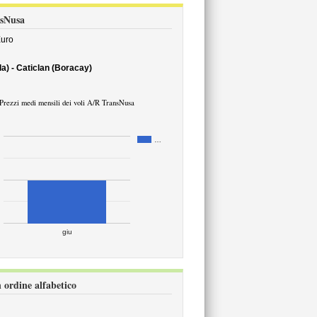
nsNusa
uro
a) - Caticlan (Boracay)
Prezzi medi mensili dei voli A/R TransNusa
…
giu
 ordine alfabetico