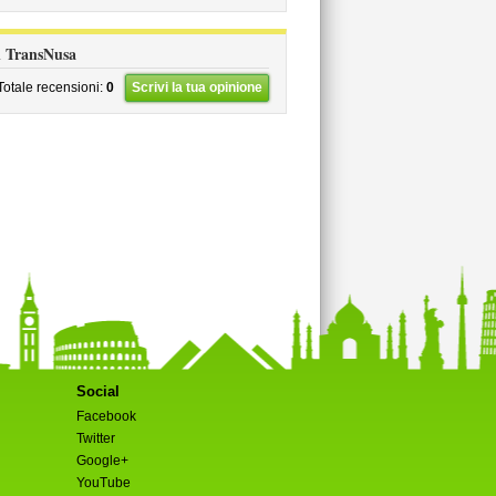
li TransNusa
Totale recensioni:
0
Scrivi la tua opinione
Social
Facebook
Twitter
Google+
YouTube