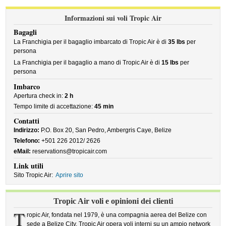
Informazioni sui voli Tropic Air
Bagagli
La Franchigia per il bagaglio imbarcato di Tropic Air è di
35 lbs
per
persona
La Franchigia per il bagaglio a mano di Tropic Air è di
15 lbs
per
persona
Imbarco
Apertura check in:
2 h
Tempo limite di accettazione:
45 min
Contatti
Indirizzo:
P.O. Box 20, San Pedro, Ambergris Caye, Belize
Telefono:
+501 226 2012/ 2626
eMail:
reservations@tropicair.com
Link utili
Sito Tropic Air:
Aprire sito
Tropic Air voli e opinioni dei clienti
T
ropic Air, fondata nel 1979, è una compagnia aerea del Belize con
sede a Belize City. Tropic Air opera voli interni su un ampio network