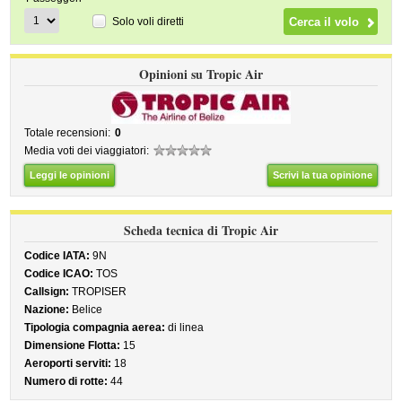
Solo voli diretti
Opinioni su Tropic Air
Totale recensioni:
0
Media voti dei viaggiatori:
Leggi le opinioni
Scrivi la tua opinione
Scheda tecnica di Tropic Air
Codice IATA:
9N
Codice ICAO:
TOS
Callsign:
TROPISER
Nazione:
Belice
Tipologia compagnia aerea:
di linea
Dimensione Flotta:
15
Aeroporti serviti:
18
Numero di rotte:
44