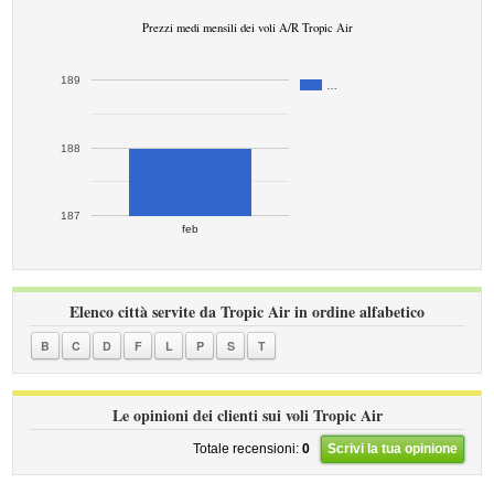
Prezzi medi mensili dei voli A/R Tropic Air
189
…
188
187
feb
Elenco città servite da Tropic Air in ordine alfabetico
B
C
D
F
L
P
S
T
Le opinioni dei clienti sui voli Tropic Air
Totale recensioni:
0
Scrivi la tua opinione