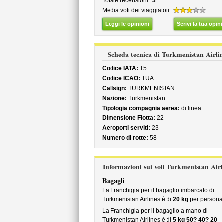
Totale recensioni:
3
Media voti dei viaggiatori:
Leggi le opinioni
Scrivi la tua opin
Scheda tecnica di Turkmenistan Airli
Codice IATA:
T5
Codice ICAO:
TUA
Callsign:
TURKMENISTAN
Nazione:
Turkmenistan
Tipologia compagnia aerea:
di linea
Dimensione Flotta:
22
Aeroporti serviti:
23
Numero di rotte:
58
Informazioni sui voli Turkmenistan Airl
Bagagli
La Franchigia per il bagaglio imbarcato di
Turkmenistan Airlines è di
20 kg
per person
La Franchigia per il bagaglio a mano di
Turkmenistan Airlines è di
5 kg 50? 40? 20