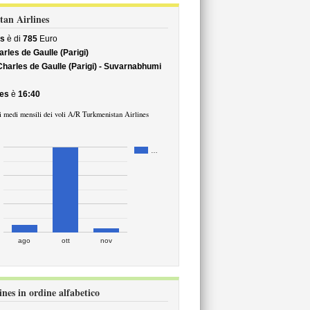
tan Airlines
es
è di
785
Euro
rles de Gaulle (Parigi)
harles de Gaulle (Parigi) - Suvarnabhumi
nes
è
16:40
i medi mensili dei voli A/R Turkmenistan Airlines
…
ago
ott
nov
nes in ordine alfabetico