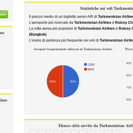
Statistiche sui voli Turkmenis
ione
Il prezzo medio di un biglietto aereo A/R di
Turkmenistan Airlin
L'aeroporto più ricercato da
Turkmenistan Airlines
è
Roissy Cha
La rotta aerea più popolare di
Turkmenistan Airlines
è
Roissy C
nes
(Bangkok)
L'orario di partenza più frequente nei voli di
Turkmenistan Airli
Aeroporti frequentemente utilizzati da Turkmenistan Airlines
Prezz
900
CDG
BKK
800
50%
50%
700
ines
600
a
Elenco città servite da Turkmenistan Airli