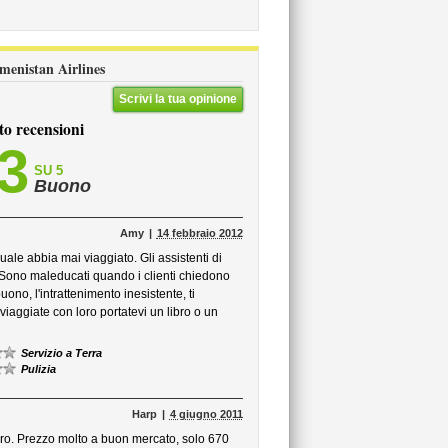
kmenistan Airlines
Scrivi la tua opinione
to recensioni
,3
SU 5
Buono
Amy
14 febbraio 2012
le abbia mai viaggiato. Gli assistenti di
. Sono maleducati quando i clienti chiedono
ono, l'intrattenimento inesistente, ti
iaggiate con loro portatevi un libro o un
Servizio a Terra
Pulizia
Harp
4 giugno 2011
 loro. Prezzo molto a buon mercato, solo 670