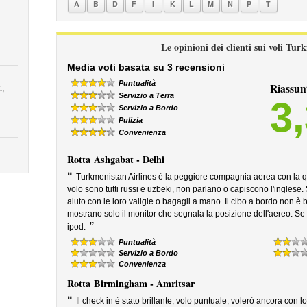
A
B
D
F
I
K
L
M
N
P
T
Le opinioni dei clienti sui voli Tur
Media voti basata su 3 recensioni
Puntualità
Riassun
,
Servizio a Terra
3
Servizio a Bordo
Pulizia
Convenienza
Rotta
Ashgabat - Delhi
“
Turkmenistan Airlines è la peggiore compagnia aerea con la qua
volo sono tutti russi e uzbeki, non parlano o capiscono l'inglese
aiuto con le loro valigie o bagagli a mano. Il cibo a bordo non è bu
mostrano solo il monitor che segnala la posizione dell'aereo. Se v
”
ipod.
Puntualità
Servizio a Bordo
Convenienza
Rotta
Birmingham - Amritsar
“
Il check in è stato brillante, volo puntuale, volerò ancora con