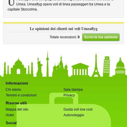
U
Umea. Umeaflyg opera voli di linea passeggeri tra Umea e la
capitale Stoccolma.
Le opinioni dei clienti sui voli Umeaflyg
Totale recensioni:
0
Scrivi la tua opinione
Informazioni
Chi siamo
Sala stampa
Termini e condizioni
Privacy
Risorse utili
Mappa del sito
Guida voli low cost
Hotel
Autonoleggio
Social