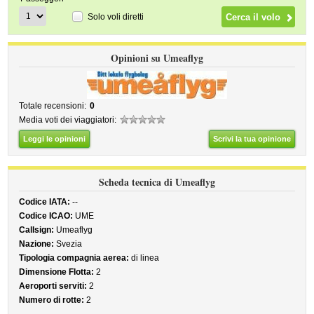
Solo voli diretti
Opinioni su Umeaflyg
Totale recensioni:
0
Media voti dei viaggiatori:
Leggi le opinioni
Scrivi la tua opinione
Scheda tecnica di Umeaflyg
Codice IATA:
--
Codice ICAO:
UME
Callsign:
Umeaflyg
Nazione:
Svezia
Tipologia compagnia aerea:
di linea
Dimensione Flotta:
2
Aeroporti serviti:
2
Numero di rotte:
2