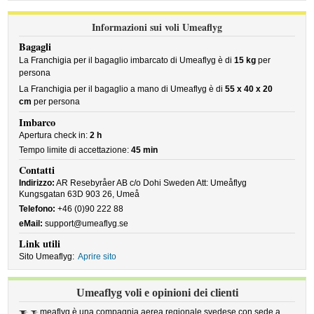
Informazioni sui voli Umeaflyg
Bagagli
La Franchigia per il bagaglio imbarcato di Umeaflyg è di
15 kg
per
persona
La Franchigia per il bagaglio a mano di Umeaflyg è di
55 x 40 x 20
cm
per persona
Imbarco
Apertura check in:
2 h
Tempo limite di accettazione:
45 min
Contatti
Indirizzo:
AR Resebyråer AB c/o Dohi Sweden Att: Umeåflyg
Kungsgatan 63D 903 26, Umeå
Telefono:
+46 (0)90 222 88
eMail:
support@umeaflyg.se
Link utili
Sito Umeaflyg:
Aprire sito
Umeaflyg voli e opinioni dei clienti
meaflyg è una compagnia aerea regionale svedese con sede a