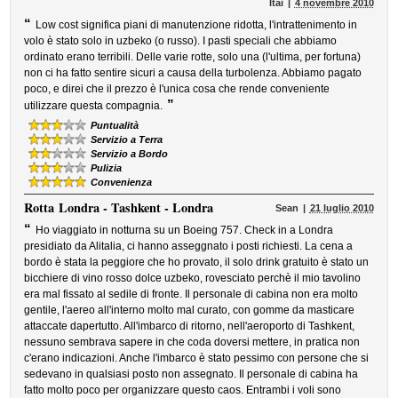
Itai
4 novembre 2010
“
Low cost significa piani di manutenzione ridotta, l'intrattenimento in
volo è stato solo in uzbeko (o russo). I pasti speciali che abbiamo
ordinato erano terribili. Delle varie rotte, solo una (l'ultima, per fortuna)
non ci ha fatto sentire sicuri a causa della turbolenza. Abbiamo pagato
poco, e direi che il prezzo è l'unica cosa che rende conveniente
”
utilizzare questa compagnia.
Puntualità
Servizio a Terra
Servizio a Bordo
Pulizia
Convenienza
Rotta
Londra - Tashkent - Londra
Sean
21 luglio 2010
“
Ho viaggiato in notturna su un Boeing 757. Check in a Londra
presidiato da Alitalia, ci hanno asseggnato i posti richiesti. La cena a
bordo è stata la peggiore che ho provato, il solo drink gratuito è stato un
bicchiere di vino rosso dolce uzbeko, rovesciato perchè il mio tavolino
era mal fissato al sedile di fronte. Il personale di cabina non era molto
gentile, l'aereo all'interno molto mal curato, con gomme da masticare
attaccate dapertutto. All'imbarco di ritorno, nell'aeroporto di Tashkent,
nessuno sembrava sapere in che coda doversi mettere, in pratica non
c'erano indicazioni. Anche l'imbarco è stato pessimo con persone che si
sedevano in qualsiasi posto non assegnato. Il personale di cabina ha
fatto molto poco per organizzare questo caos. Entrambi i voli sono