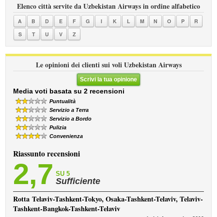
Elenco città servite da Uzbekistan Airways in ordine alfabetico
A
B
D
E
F
G
I
K
L
M
N
O
P
R
S
T
U
V
Z
Le opinioni dei clienti sui voli Uzbekistan Airways
Scrivi la tua opinione
Media voti basata su 2 recensioni
Puntualità
Servizio a Terra
Servizio a Bordo
Pulizia
Convenienza
Riassunto recensioni
2,7
SU 5
Sufficiente
Rotta
Telaviv-Tashkent-Tokyo, Osaka-Tashkent-Telaviv, Telaviv-
Tashkent-Bangkok-Tashkent-Telaviv