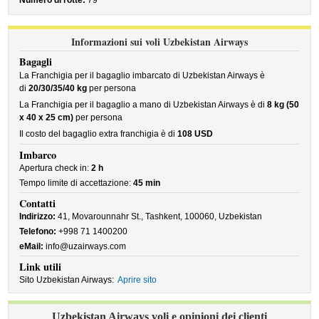
Numero di rotte:
79
Informazioni sui voli Uzbekistan Airways
Bagagli
La Franchigia per il bagaglio imbarcato di Uzbekistan Airways è
di
20/30/35/40 kg
per persona
La Franchigia per il bagaglio a mano di Uzbekistan Airways è di
8 kg (50
x 40 x 25 cm)
per persona
Il costo del bagaglio extra franchigia è di
108 USD
Imbarco
Apertura check in:
2 h
Tempo limite di accettazione:
45 min
Contatti
Indirizzo:
41, Movarounnahr St., Tashkent, 100060, Uzbekistan
Telefono:
+998 71 1400200
eMail:
info@uzairways.com
Link utili
Sito Uzbekistan Airways:
Aprire sito
Uzbekistan Airways voli e opinioni dei clienti