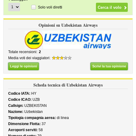
Solo voli diretti
Opinioni su Uzbekistan Airways
Totale recensioni:
2
Media voti dei viaggiatori:
Leggi le opinioni
Scrivi la tua opinione
Scheda tecnica di Uzbekistan Airways
Codice IATA:
HY
Codice ICAO:
UZB
Callsign:
UZBEKISTAN
Nazione:
Uzbekistan
Tipologia compagnia aerea:
di linea
Dimensione Flotta:
37
Aeroporti serviti:
58