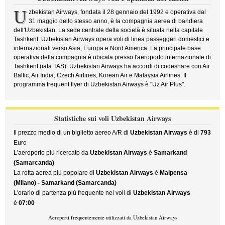
U
zbekistan Airways, fondata il 28 gennaio del 1992 e operativa dal
31 maggio dello stesso anno, è la compagnia aerea di bandiera
dell'Uzbekistan. La sede centrale della società è situata nella capitale
Tashkent. Uzbekistan Airways opera voli di linea passeggeri domestici e
internazionali verso Asia, Europa e Nord America. La principale base
operativa della compagnia è ubicata presso l'aeroporto internazionale di
Tashkent (iata TAS). Uzbekistan Airways ha accordi di codeshare con Air
Baltic, Air India, Czech Airlines, Korean Air e Malaysia Airlines. Il
programma frequent flyer di Uzbekistan Airways è "Uz Air Plus".
Statistiche sui voli Uzbekistan Airways
Il prezzo medio di un biglietto aereo A/R di
Uzbekistan Airways
è di
793
Euro
L'aeroporto più ricercato da
Uzbekistan Airways
è
Samarkand
(Samarcanda)
La rotta aerea più popolare di
Uzbekistan Airways
è
Malpensa
(Milano) - Samarkand (Samarcanda)
L'orario di partenza più frequente nei voli di
Uzbekistan Airways
è
07:00
Aeroporti frequentemente utilizzati da Uzbekistan Airways