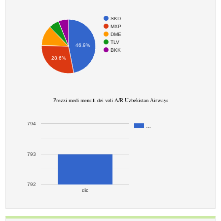
SKD
MXP
DME
TLV
46.9%
BKK
28.6%
Prezzi medi mensili dei voli A/R Uzbekistan Airways
794
…
793
792
dic