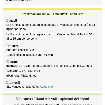
Numero di rotte:
16
Informazioni sui voli Vancouver Island Air
Bagagli
La Franchigia per il bagaglio imbarcato di Vancouver Island Air è di
15
kg
per persona
La Franchigia per il bagaglio a mano di Vancouver Island Air è di
55 x
35 x 25 cm
per persona
Imbarco
Apertura check in:
2 h
Tempo limite di accettazione:
40 min
Contatti
Indirizzo:
2870 Spit Road,Campbell River,British Columbia,Canada
Telefono:
1-877-331-2433
eMail:
viair@island.net
Link utili
Sito Vancouver Island Air:
Aprire sito
Vancouver Island Air voli e opinioni dei clienti