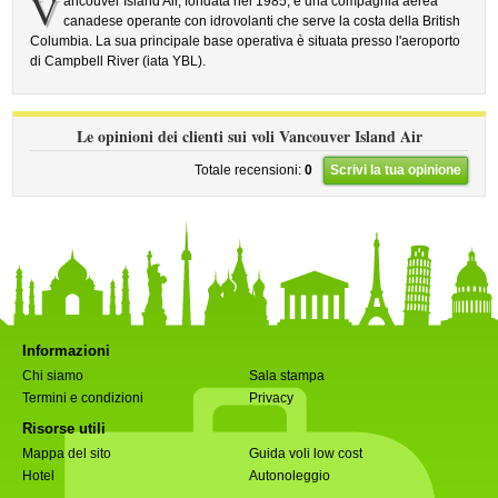
V
ancouver Island Air, fondata nel 1985, è una compagnia aerea
canadese operante con idrovolanti che serve la costa della British
Columbia. La sua principale base operativa è situata presso l'aeroporto
di Campbell River (iata YBL).
Le opinioni dei clienti sui voli Vancouver Island Air
Totale recensioni:
0
Scrivi la tua opinione
Informazioni
Chi siamo
Sala stampa
Termini e condizioni
Privacy
Risorse utili
Mappa del sito
Guida voli low cost
Hotel
Autonoleggio