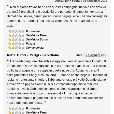
Alicia Prehn Faura
19 settembre 2016
“
Non ci siamo trovati bene con questa compagnia, un volo che doveva
durare 22 ore alla fine è durato 53 ore per poter finalmente ritornare a
Barcellona. Inoltre, hanno perso i nostri bagagli e ce li hanno consegnati
3 giorni dopo, dandoci una misera compensazione di 30 dollari a
”
testa.
Puntualità
Servizio a Terra
Servizio a Bordo
Pulizia
Convenienza
Rotta
Hanoi - Parigi - Barcellona
Irma
5 dicembre 2015
“
L'azienda peggiore che abbia viaggiato. Servizio terribile e truffatori.9
ore di ritardo senza spiegazioni e in cui abbiamo avuto solo una piccola
bottiglia di acqua e una zuppa in quelle nove ore. Abbiamo perso il
collegamento a Parigi a causa loro). Ci hanno anche negato il modulo di
reclamo nonostante chiedere l'abbiamo chiesto più volte.Quando siamo
arrivati??in Spagna siamo riusciti a contattarli dopo molte mail che
abbiamo inviato. Abbiamo concordato che il risarcimento, ci fanno
firmare documenti, e dopo un mese dalla firma di questo accordo,
ancora non hanno pagato nulla e ci dicono che dobbiamo trasmettere il
”
nostro originale per posta.
Puntualità
Servizio a Terra