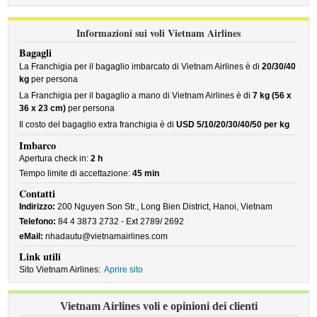
Informazioni sui voli Vietnam Airlines
Bagagli
La Franchigia per il bagaglio imbarcato di Vietnam Airlines è di
20/30/40
kg
per persona
La Franchigia per il bagaglio a mano di Vietnam Airlines è di
7 kg (56 x
36 x 23 cm)
per persona
Il costo del bagaglio extra franchigia è di
USD 5/10/20/30/40/50 per kg
Imbarco
Apertura check in:
2 h
Tempo limite di accettazione:
45 min
Contatti
Indirizzo:
200 Nguyen Son Str., Long Bien District, Hanoi, Vietnam
Telefono:
84 4 3873 2732 - Ext 2789/ 2692
eMail:
nhadautu@vietnamairlines.com
Link utili
Sito Vietnam Airlines:
Aprire sito
Vietnam Airlines voli e opinioni dei clienti