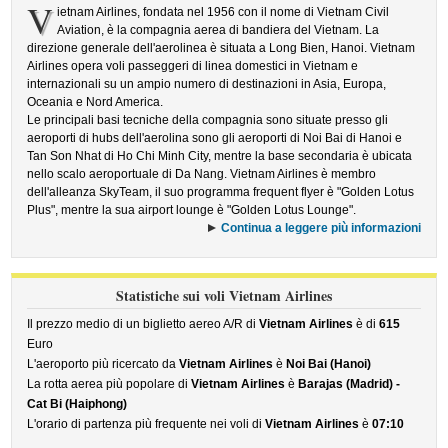
V
ietnam Airlines, fondata nel 1956 con il nome di Vietnam Civil
Aviation, è la compagnia aerea di bandiera del Vietnam. La
direzione generale dell'aerolinea è situata a Long Bien, Hanoi. Vietnam
Airlines opera voli passeggeri di linea domestici in Vietnam e
internazionali su un ampio numero di destinazioni in Asia, Europa,
Oceania e Nord America.
Le principali basi tecniche della compagnia sono situate presso gli
aeroporti di hubs dell'aerolina sono gli aeroporti di Noi Bai di Hanoi e
Tan Son Nhat di Ho Chi Minh City, mentre la base secondaria è ubicata
nello scalo aeroportuale di Da Nang. Vietnam Airlines è membro
dell'alleanza SkyTeam, il suo programma frequent flyer è "Golden Lotus
Plus", mentre la sua airport lounge è "Golden Lotus Lounge".
Continua a leggere più informazioni
Statistiche sui voli Vietnam Airlines
Il prezzo medio di un biglietto aereo A/R di
Vietnam Airlines
è di
615
Euro
L'aeroporto più ricercato da
Vietnam Airlines
è
Noi Bai (Hanoi)
La rotta aerea più popolare di
Vietnam Airlines
è
Barajas (Madrid) -
Cat Bi (Haiphong)
L'orario di partenza più frequente nei voli di
Vietnam Airlines
è
07:10