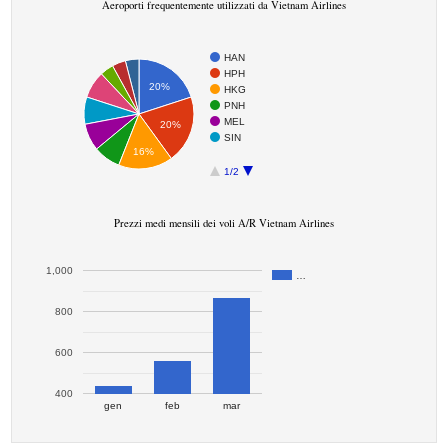
Aeroporti frequentemente utilizzati da Vietnam Airlines
HAN
HPH
20%
HKG
PNH
MEL
20%
SIN
16%
1/2
Prezzi medi mensili dei voli A/R Vietnam Airlines
1,000
…
800
600
400
gen
feb
mar