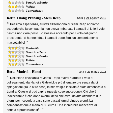
Servizio a Bordo
Pulizia
Convenienza
Rotta
Luang Prabang - Siem Reap
Sara
21 agosto 2015
“
Pessima esperienza, arrivati all'aeroporto di Siem Reap abbiamo
scoperto che la compagnia non aveva imbarcato i bagagli di tutto il volo
perchè non c'era posto. Lo stesso è accaduto per il volo del giorno
precedente, ci hanno ridato i bagagli dopo 3gg, un comportamento
”
inaccettabile!
Puntualità
Servizio a Terra
Servizio a Bordo
Pulizia
Convenienza
Rotta
Madrid - Hanoi
ana
29 marzo 2015
“
Delusione e vacanza rovinata. Dopo averci ritardato il volo di
collegamento da Hanoi a Gatewick e più di quattro ore senza darci
spiegazioni (tra le altre cose) la mia valigia lasciata è stata dimenticata a
Londra. Questo si può capire (queste cose succedono). Ciò che è
inaccettabile è che dopo avermi detto che avrei dovuto attendere due
giorni per riceverle a casa sono passati ormai cinque giorni. La
compensazione è meno di 30 euros. Una incredibile mancanza di
”
serietà e professionalità.