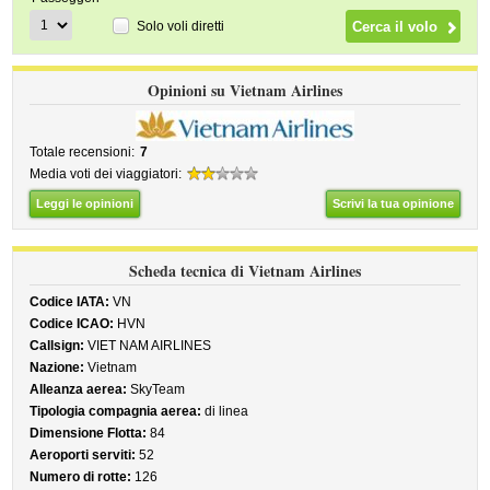
Solo voli diretti
Opinioni su Vietnam Airlines
Totale recensioni:
7
Media voti dei viaggiatori:
Leggi le opinioni
Scrivi la tua opinione
Scheda tecnica di Vietnam Airlines
Codice IATA:
VN
Codice ICAO:
HVN
Callsign:
VIET NAM AIRLINES
Nazione:
Vietnam
Alleanza aerea:
SkyTeam
Tipologia compagnia aerea:
di linea
Dimensione Flotta:
84
Aeroporti serviti:
52
Numero di rotte:
126