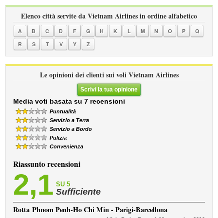
Elenco città servite da Vietnam Airlines in ordine alfabetico
A
B
C
D
F
G
H
K
L
M
N
O
P
Q
R
S
T
V
Y
Z
Le opinioni dei clienti sui voli Vietnam Airlines
Scrivi la tua opinione
Media voti basata su 7 recensioni
Puntualità
Servizio a Terra
Servizio a Bordo
Pulizia
Convenienza
Riassunto recensioni
2,1
SU 5
Sufficiente
Rotta
Phnom Penh-Ho Chi Min - Parigi-Barcellona