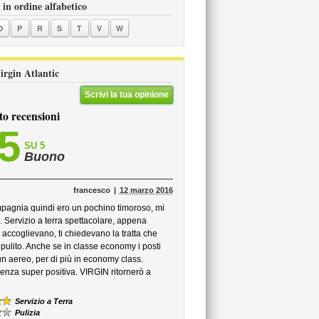
 in ordine alfabetico
O
P
R
S
T
V
W
Virgin Atlantic
Scrivi la tua opinione
to recensioni
,5
SU 5
Buono
francesco
12 marzo 2016
mpagnia quindi ero un pochino timoroso, mi
 Servizio a terra spettacolare, appena
i accoglievano, ti chiedevano la tratta che
 pulito. Anche se in classe economy i posti
un aereo, per di più in economy class.
ienza super positiva. VIRGIN ritornerò a
Servizio a Terra
Pulizia