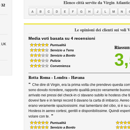
Elenco città servite da Virgin Atlantic
 32
A
B
C
D
E
F
G
H
J
L
M
N
Le opinioni dei clienti sui voli 
Media voti basata su 4 recensioni
, UK
Puntualità
Riassun
Servizio a Terra
3
Servizio a Bordo
Pulizia
Convenienza
Rotta
Roma - Londra - Havana
“
Che dire di Virgin, era la prima volta che prendevo questa co
sono dovuto ricredere, rapporto qualità prezzo veramente buono.
arrivato nei pressi del check-in ci stavano subito le hostess che t
dovevi fare e in tempi record ti davano la carta di imbarco. Aereo
erano veramente spaziosissimi. mai lamentarsi del cibo, si è su 
Hostess in aereo cortesi, gentili e disponibilissime. Quindi esper
”
volare con te.
Puntualità
Servizio a Bordo