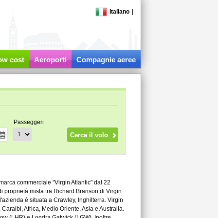
Italiano
|
low cost
Aeroporti
Compagnie aeree
Passeggeri
a marca commerciale "Virgin Atlantic" dal 22
 proprietà mista tra Richard Branson di Virgin
zienda è situata a Crawley, Inghilterra. Virgin
Caraibi, Africa, Medio Oriente, Asia e Australia.
hrow (LHR) e Londra Gatwick (LGW). Inoltre,