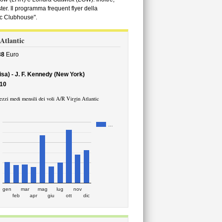
er. Il programma frequent flyer della
ic Clubhouse".
 Atlantic
38
Euro
Pisa) - J. F. Kennedy (New York)
10
ezzi medi mensili dei voli A/R Virgin Atlantic
…
gen
mar
mag
lug
nov
feb
apr
giu
ott
dic