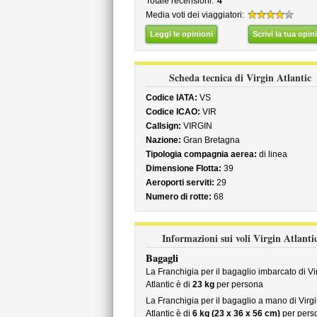
Totale recensioni:
4
Media voti dei viaggiatori:
Leggi le opinioni
Scrivi la tua opin
Scheda tecnica di Virgin Atlantic
Codice IATA:
VS
Codice ICAO:
VIR
Callsign:
VIRGIN
Nazione:
Gran Bretagna
Tipologia compagnia aerea:
di linea
Dimensione Flotta:
39
Aeroporti serviti:
29
Numero di rotte:
68
Informazioni sui voli Virgin Atlanti
Bagagli
La Franchigia per il bagaglio imbarcato di Vi
Atlantic è di
23 kg
per persona
La Franchigia per il bagaglio a mano di Virg
Atlantic è di
6 kg (23 x 36 x 56 cm)
per pers