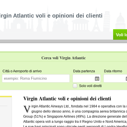
irgin Atlantic voli e opinioni dei clienti
Voli 
Cerca voli Virgin Atlantic
Città o Aeroporto di arrivo
Data partenza
Data ritorno
Solo voli diretti
Virgin Atlantic voli e opinioni dei clienti
V
irgin Atlantic Airways Ltd., fondata nel 1984 e operativa con l
giugno dello stesso anno, è una compagnia aerea britannica di
Group (51%) e Singapore Airlines (49%). La direzione generale dell'a
Atlantic opera voli a lungo raggio tra il Regno Unito e Nord America, 
Le sue basi principali sono ubicate negli aeroporti di Londra Heat