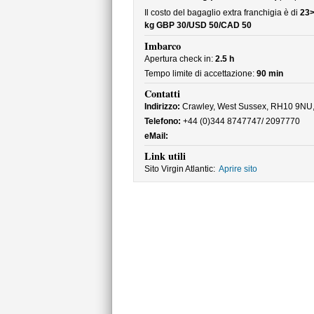
Il costo del bagaglio extra franchigia è di
23>
kg GBP 30/USD 50/CAD 50
Imbarco
Apertura check in:
2.5 h
Tempo limite di accettazione:
90 min
Contatti
Indirizzo:
Crawley, West Sussex, RH10 9NU
Telefono:
+44 (0)344 8747747/ 2097770
eMail:
Link utili
Sito Virgin Atlantic:
Aprire sito