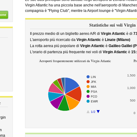
Virgin Atlantic ha una piccola base anche nell'aeroporto di Manchest
compagnia è "Flying Club", mentre la Airport lounge è "Virgin Atlant
ione
Statistiche sui voli Virgin
Il prezzo medio di un biglietto aereo A/R di
Virgin Atlantic
è di
7
L'aeroporto più ricercato da
Virgin Atlantic
è
Linate (Milano)
La rotta aerea più popolare di
Virgin Atlantic
è
Galileo Galilei (
L'orario di partenza più frequente nei voli di
Virgin Atlantic
è
15:
Aeroporti frequentemente utilizzati da Virgin Atlantic
Pr
1,500
LIN
JFK
MIA
1,000
PSA
FCO
500
EWR
c
1/2
0
rgin
in
ona