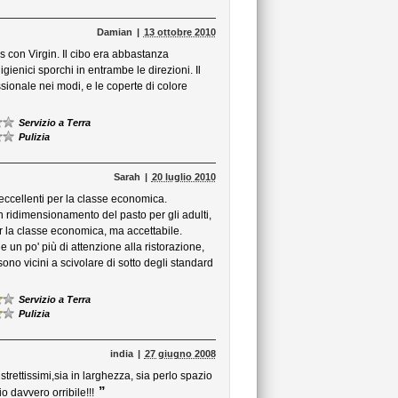
Damian
13 ottobre 2010
 con Virgin. Il cibo era abbastanza
ienici sporchi in entrambe le direzioni. Il
sionale nei modi, e le coperte di colore
Servizio a Terra
Pulizia
Sarah
20 luglio 2010
eccellenti per la classe economica.
n ridimensionamento del pasto per gli adulti,
per la classe economica, ma accettabile.
 un po' più di attenzione alla ristorazione,
ono vicini a scivolare di sotto degli standard
Servizio a Terra
Pulizia
india
27 giugno 2008
 strettissimi,sia in larghezza, sia perlo spazio
”
o davvero orribile!!!