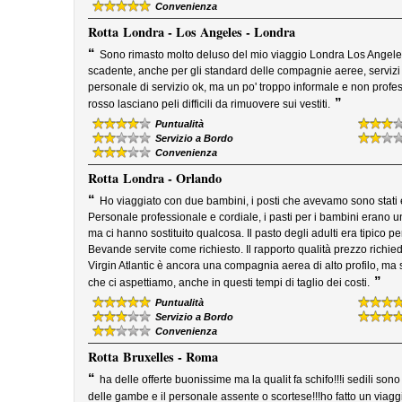
Convenienza
Rotta
Londra - Los Angeles - Londra
“
Sono rimasto molto deluso del mio viaggio Londra Los Angeles
scadente, anche per gli standard delle compagnie aeree, servizi ig
personale di servizio ok, ma un po' troppo informale e non profes
”
rosso lasciano peli difficili da rimuovere sui vestiti.
Puntualità
Servizio a Bordo
Convenienza
Rotta
Londra - Orlando
“
Ho viaggiato con due bambini, i posti che avevamo sono stati 
Personale professionale e cordiale, i pasti per i bambini erano u
ma ci hanno sostituito qualcosa. Il pasto degli adulti era tipico 
Bevande servite come richiesto. Il rapporto qualità prezzo richiede
Virgin Atlantic è ancora una compagnia aerea di alto profilo, ma s
”
che ci aspettiamo, anche in questi tempi di taglio dei costi.
Puntualità
Servizio a Bordo
Convenienza
Rotta
Bruxelles - Roma
“
ha delle offerte buonissime ma la qualit fa schifo!!!i sedili sono
delle gambe e il personale assente o scortese!!!ho fatto un viaggi