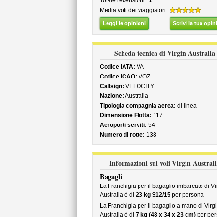
Totale recensioni:
1
Media voti dei viaggiatori:
Leggi le opinioni
Scrivi la tua opin
Scheda tecnica di Virgin Australia
Codice IATA:
VA
Codice ICAO:
VOZ
Callsign:
VELOCITY
Nazione:
Australia
Tipologia compagnia aerea:
di linea
Dimensione Flotta:
117
Aeroporti serviti:
54
Numero di rotte:
138
Informazioni sui voli Virgin Australi
Bagagli
La Franchigia per il bagaglio imbarcato di Vi
Australia è di
23 kg $12/15
per persona
La Franchigia per il bagaglio a mano di Virg
Australia è di
7 kg (48 x 34 x 23 cm)
per per