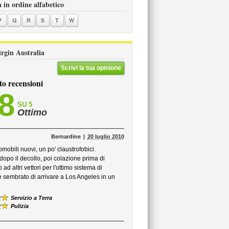
a in ordine alfabetico
P
Q
R
S
T
W
Virgin Australia
Scrivi la tua opinione
to recensioni
,8
SU 5
Ottimo
Bernardine
20 luglio 2010
obili nuovi, un po' claustrofobici.
dopo il decollo, poi colazione prima di
ad altri vettori per l'ottimo sistema di
 è sembrato di arrivare a Los Angeles in un
Servizio a Terra
Pulizia