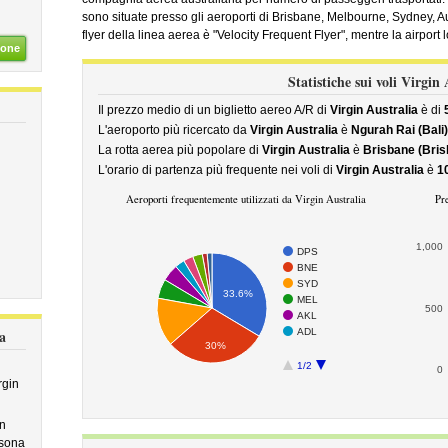
sono situate presso gli aeroporti di Brisbane, Melbourne, Sydney, 
flyer della linea aerea è "Velocity Frequent Flyer", mentre la airport 
ione
Statistiche sui voli Virgin
Il prezzo medio di un biglietto aereo A/R di
Virgin Australia
è di
L'aeroporto più ricercato da
Virgin Australia
è
Ngurah Rai (Bali)
La rotta aerea più popolare di
Virgin Australia
è
Brisbane (Brisb
L'orario di partenza più frequente nei voli di
Virgin Australia
è
1
Aeroporti frequentemente utilizzati da Virgin Australia
Pre
1,000
DPS
BNE
SYD
33.6%
MEL
500
AKL
ADL
a
30%
1/2
0
rgin
in
sona