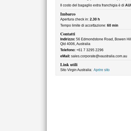
Il costo del bagaglio extra franchigia è di
AU
Imbarco
Apertura check in:
2.30 h
Tempo limite di accettazione:
60 min
Contatti
Indirizzo:
56 Edmondstone Road, Bowen Hil
Qld 4006, Australia
Telefono:
+61 7 3295 2296
eMail:
sales.corporate@vaustralia.com.au
Link utili
Sito Virgin Australia:
Aprire sito