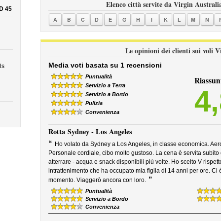
Elenco città servite da Virgin Australi
D 45
A
B
C
D
E
G
H
I
K
L
M
N
Le opinioni dei clienti sui voli 
Media voti basata su 1 recensioni
ls
Puntualità
Riassun
Servizio a Terra
4
Servizio a Bordo
Pulizia
Convenienza
Rotta
Sydney - Los Angeles
“
Ho volato da Sydney a Los Angeles, in classe economica. Aerom
Personale cordiale, cibo molto gustoso. La cena è servita subito 
atterrare - acqua e snack disponibili più volte. Ho scelto V rispetto 
intrattenimento che ha occupato mia figlia di 14 anni per ore. Ci
”
momento. Viaggerò ancora con loro.
Puntualità
Servizio a Bordo
Convenienza