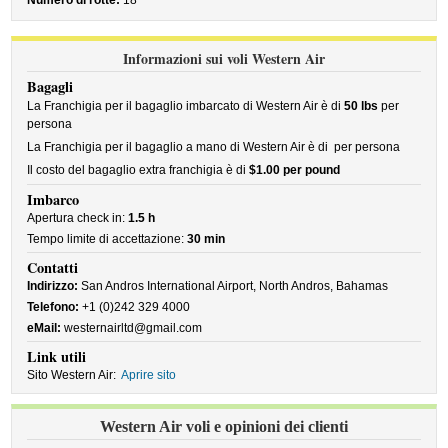
Numero di rotte:
18
Informazioni sui voli Western Air
Bagagli
La Franchigia per il bagaglio imbarcato di Western Air è di
50 lbs
per
persona
La Franchigia per il bagaglio a mano di Western Air è di
per persona
Il costo del bagaglio extra franchigia è di
$1.00 per pound
Imbarco
Apertura check in:
1.5 h
Tempo limite di accettazione:
30 min
Contatti
Indirizzo:
San Andros International Airport, North Andros, Bahamas
Telefono:
+1 (0)242 329 4000
eMail:
westernairltd@gmail.com
Link utili
Sito Western Air:
Aprire sito
Western Air voli e opinioni dei clienti