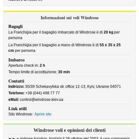
Informazioni sui voli Windrose
Bagagli
La Franchigia per il bagaglio imbarcato di Windrose è di
20 kg
per
persona
La Franchigia per il bagaglio a mano di Windrose è di
55 x 35 x 25
cm
per persona
Imbarco
Apertura check in:
2 h
Tempo limite di accettazione:
30 min
Contatti
Indirizzo:
30/39 Schekavytska str. office 12-13, Kyiv, Ukraine 04071
Telefono:
+38 (044) 498 77 77
eMail:
control@windrose.kiev.ua
Link utili
Sito Windrose:
Aprire sito
Windrose voli e opinioni dei clienti
indrose Aviation, fondata il 28 ottobre del 2003, è una compagnia