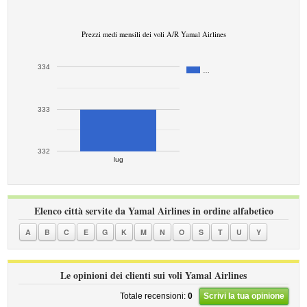
Prezzi medi mensili dei voli A/R Yamal Airlines
334
…
333
332
lug
Elenco città servite da Yamal Airlines in ordine alfabetico
A
B
C
E
G
K
M
N
O
S
T
U
Y
Le opinioni dei clienti sui voli Yamal Airlines
Totale recensioni:
0
Scrivi la tua opinione