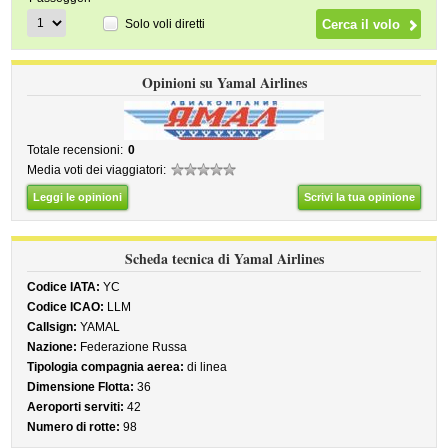
Solo voli diretti
Opinioni su Yamal Airlines
Totale recensioni:
0
Media voti dei viaggiatori:
Leggi le opinioni
Scrivi la tua opinione
Scheda tecnica di Yamal Airlines
Codice IATA:
YC
Codice ICAO:
LLM
Callsign:
YAMAL
Nazione:
Federazione Russa
Tipologia compagnia aerea:
di linea
Dimensione Flotta:
36
Aeroporti serviti:
42
Numero di rotte:
98