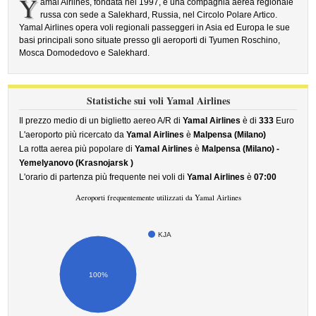
Y
amal Airlines, fondata nel 1997, è una compagnia aerea regionale
russa con sede a Salekhard, Russia, nel Circolo Polare Artico.
Yamal Airlines opera voli regionali passeggeri in Asia ed Europa le sue
basi principali sono situate presso gli aeroporti di Tyumen Roschino,
Mosca Domodedovo e Salekhard.
Statistiche sui voli Yamal Airlines
Il prezzo medio di un biglietto aereo A/R di
Yamal Airlines
è di
333
Euro
L'aeroporto più ricercato da
Yamal Airlines
è
Malpensa (Milano)
La rotta aerea più popolare di
Yamal Airlines
è
Malpensa (Milano) -
Yemelyanovo (Krasnojarsk )
L'orario di partenza più frequente nei voli di
Yamal Airlines
è
07:00
Aeroporti frequentemente utilizzati da Yamal Airlines
KJA
100%